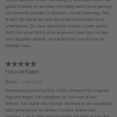
comfortabel ze zitten. Het design is ook echt mooi. Het
geluid is helder en de noise cancelling werkt goed genoeg
om storende geluiden te dempen, vooral onderweg. Wat
ik echt fijn vind is de case die je kan terugvinden via je
smartphone. De case opent/sluit soepel zonder gedoe
(blijft ook goed dicht). Al bij al gewoon hele fijne oortjes
voor dagelijks gebruik, vooral door het comfort en de
handige case.
Fancy oordoppen
Bjvds
-
17 Apr 2026
Oordopjes besteld bij BOL.COM. Uiteraard de volgende
dag ontvangen. Het uitpakken op zich was al een
feestje. Een super chic doosje. Wanneer je de verpakking
hebt geopend zie je meteen 2 setjes andere dop