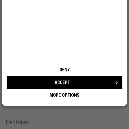
Discover
Discover
DENY
Bits 'n Bites
ACCEPT
MORE OPTIONS
In the box
Features