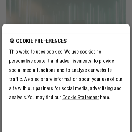
🍪 COOKIE PREFERENCES
This website uses cookies. We use cookies to
personalise content and advertisements, to provide
social media functions and to analyse our website
traffic. We also share information about your use of our
site with our partners for social media, advertising and
“My go-to earplugs for
analysis. You may find our
Cookie Statement
here.
every moment”
-Franklin (DJ)