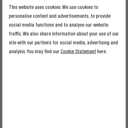
En savoir plus
This website uses cookies. We use cookies to
personalise content and advertisements, to provide
social media functions and to analyse our website
ÉCOUTEURS
traffic. We also share information about your use of our
site with our partners for social media, advertising and
analysis. You may find our
Cookie Statement
here.
BÉNÉFICIEZ DE 10 %
DE RÉDUCTION SUR
VOTRE PROCHAINE
COMMANDE !
Et comme si 10 % de réduction ne suffisaient
pas, devenir membre du Rebel Club signifie
également que vous bénéficierez de
nombreux autres avantages.
En savoir plus
ici
.
COMMENT CONNECTER MON CASQUE OU
MES ÉCOUTEURS À MA TÉLÉVISION ?
Vous voulez regarder votre série ou film préféré sans