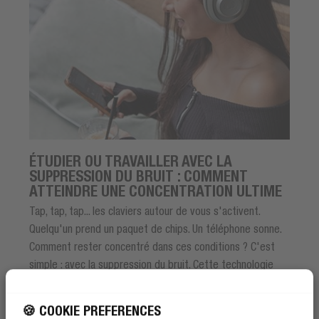
ÉTUDIER OU TRAVAILLER AVEC LA
SUPPRESSION DU BRUIT : COMMENT
ATTEINDRE UNE CONCENTRATION ULTIME
Tap, tap, tap... les claviers autour de vous s'activent.
Quelqu'un prend un paquet de chips. Un téléphone sonne.
Comment rester concentré dans ces conditions ? C'est
simple : avec la suppression du bruit. Cette technologie
est votre arme secrète pour une concentration profonde
pendant le travail ou les études.
🍪 COOKIE PREFERENCES