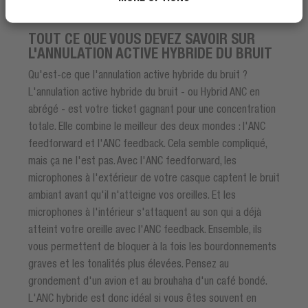
TOUT CE QUE VOUS DEVEZ SAVOIR SUR
L'ANNULATION ACTIVE HYBRIDE DU BRUIT
Qu'est-ce que l'annulation active hybride du bruit ?
L'annulation active hybride du bruit - ou Hybrid ANC en
abrégé - est votre ticket gagnant pour une concentration
totale. Elle combine le meilleur des deux mondes : l'ANC
feedforward et l'ANC feedback. Cela semble compliqué,
mais ça ne l'est pas. Avec l'ANC feedforward, les
microphones à l'extérieur de votre casque captent le bruit
ambiant avant qu'il n'atteigne vos oreilles. Et les
microphones à l'intérieur s'attaquent au son qui a déjà
atteint votre oreille avec l'ANC feedback. Ensemble, ils
vous permettent de bloquer à la fois les bourdonnements
graves et les tonalités plus élevées. Pensez au
grondement d'un avion et au brouhaha d'un café bondé.
L'ANC hybride est donc idéal si vous êtes souvent en