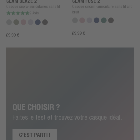
CLAM BLAZE 2
CLAM FUSE 2
Casque supra-auriculaires sans fil
Casque circum-auriculaire sans fil anti
bruit
2 Avis
69,99 €
69,99 €
QUE CHOISIR ?
Faites le test et trouvez votre casque idéal.
C’EST PARTI !