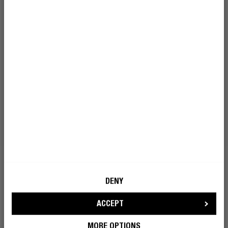
déranger les autres ? Alors, connecter votre casque ou
vos écouteurs à la télévision est la solution. Que vous
choisissiez un modèle sans fil ou un modèle classique avec
fil, nous vous expliquons exactement comment cela
fonctionne.
J'accepte que Fresh 'n Rebel utilise
En savoir plus
mon adresse e-mail à des fins de
marketing.
DEVENIR UN REBELLE
CASQUES
DENY
ACCEPT
MORE OPTIONS