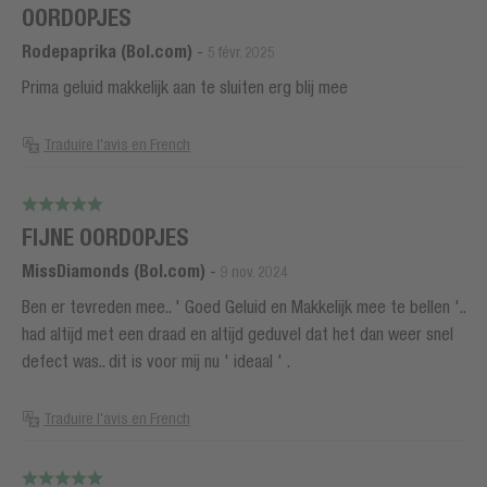
OORDOPJES
Rodepaprika (Bol.com)
-
5 févr. 2025
Prima geluid makkelijk aan te sluiten erg blij mee
Traduire l'avis en French
FIJNE OORDOPJES
MissDiamonds (Bol.com)
-
9 nov. 2024
Ben er tevreden mee.. ' Goed Geluid en Makkelijk mee te bellen '..
had altijd met een draad en altijd geduvel dat het dan weer snel
defect was.. dit is voor mij nu ' ideaal ' .
Traduire l'avis en French