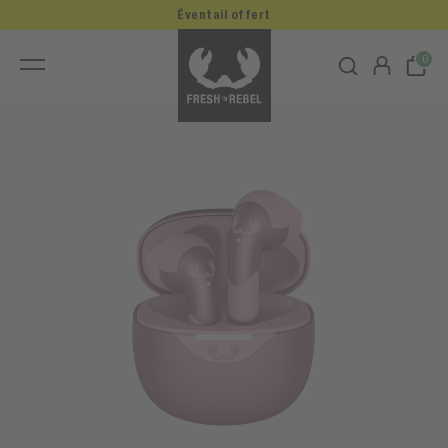
Éventail offert
0