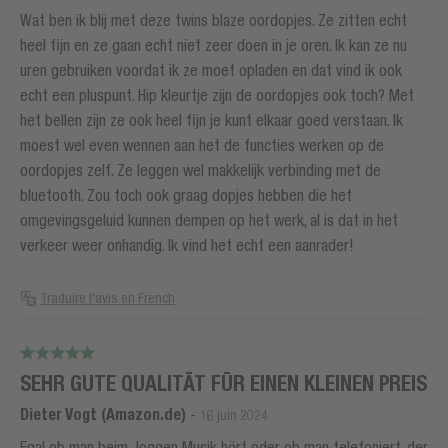
Wat ben ik blij met deze twins blaze oordopjes. Ze zitten echt
heel fijn en ze gaan echt niet zeer doen in je oren. Ik kan ze nu
uren gebruiken voordat ik ze moet opladen en dat vind ik ook
echt een pluspunt. Hip kleurtje zijn de oordopjes ook toch? Met
het bellen zijn ze ook heel fijn je kunt elkaar goed verstaan. Ik
moest wel even wennen aan het de functies werken op de
oordopjes zelf. Ze leggen wel makkelijk verbinding met de
bluetooth. Zou toch ook graag dopjes hebben die het
omgevingsgeluid kunnen dempen op het werk, al is dat in het
verkeer weer onhandig. Ik vind het echt een aanrader!
Traduire l'avis en French
SEHR GUTE QUALITÄT FÜR EINEN KLEINEN PREIS
Dieter Vogt (Amazon.de)
-
16 juin 2024
Egal ob man beim Joggen Musik hört oder ob man telefoniert, der