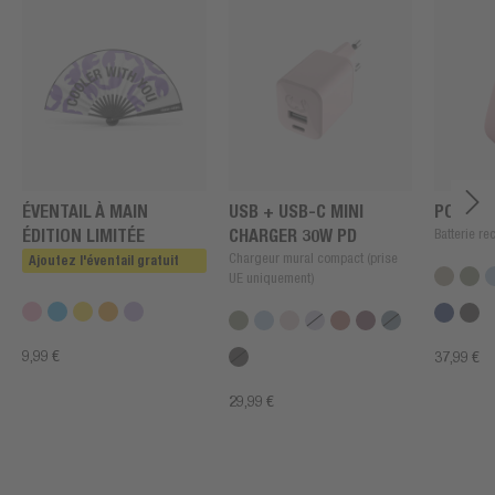
ÉVENTAIL À MAIN
USB + USB-C MINI
POWERB
ÉDITION LIMITÉE
CHARGER 30W PD
Batterie r
Chargeur mural compact (prise
Ajoutez l'éventail gratuit
UE uniquement)
9,99 €
37,99 €
29,99 €