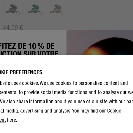
44,99 €
ITEZ DE 10 % DE
UCTION SUR VOTRE
CHAINE
POURQUOI LES PEARLS ?
MANDE !
OKIE PREFERENCES
des Pearls - et de tout le reste - avec
réduction dès maintenant.
bsite uses cookies. We use cookies to personalise content and
s qui protègent votre audition lors de festivals, de concerts et 
sements, to provide social media functions and to analyse our w
éduisent les niveaux sonores nocifs tout en maintenant une clarté 
voix.
. We also share information about your use of our site with our pa
ial media, advertising and analysis. You may find our
Cookie
EN APPRENDRE DAVANTAGE
ent
here.