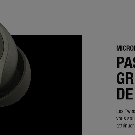
MICRO
PA
GR
DE
Les Twin
vous sou
atténuent