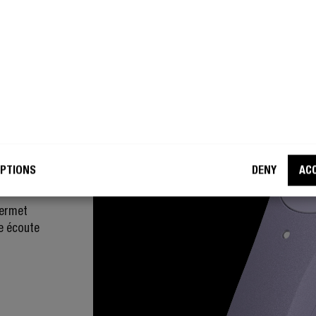
PTIONS
DENY
AC
permet
ne écoute