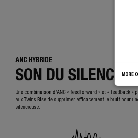
ANC HYBRIDE
SON DU SILENCE
MORE O
Une combinaison d'ANC « feedforward » et « feedback » 
aux Twins Rise de supprimer efficacement le bruit pour u
silencieuse.