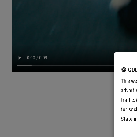
🍪 CO
This we
adverti
traffic
for soc
Statem