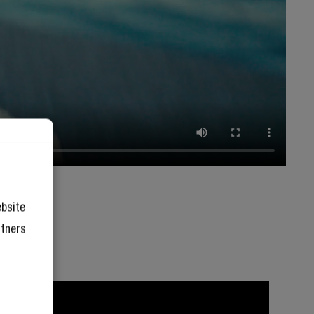
ebsite
rtners