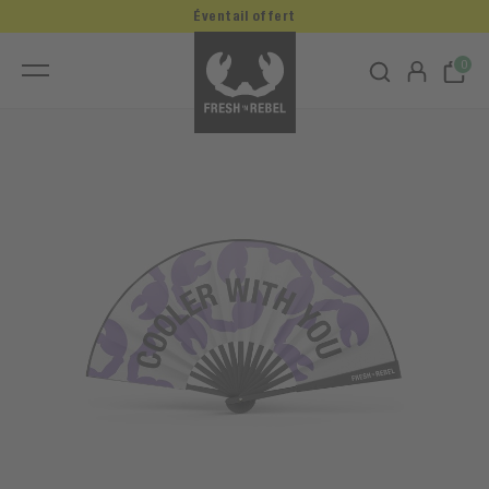
Éventail offert
0