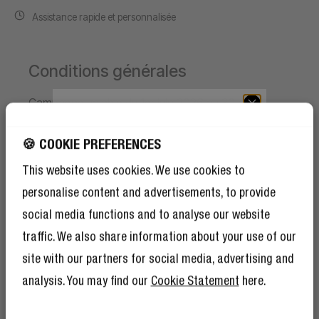
Assistance rapide et personnalisée
Conditions générales
Campagne valable du 1er juin 2026 au 30 août
2026.
BÉNÉFICIEZ DE 10 %
DE RÉDUCTION SUR
🍪 COOKIE PREFERENCES
Recevez
1
éventail à main en Édition limitée offert
VOTRE PROCHAINE
This website uses cookies. We use cookies to
par commande, dans la limite des stocks
COMMANDE !
disponibles.
personalise content and advertisements, to provide
Et comme si 10 % de réduction ne suffisaient
Pour recevoir l'éventail à main offert, ajoutez
social media functions and to analyse our website
pas, devenir membre du Rebel Club signifie
d'abord un produit à votre panier.
également que vous bénéficierez de
traffic. We also share information about your use of our
nombreux autres avantages.
En savoir plus
Puis choisissez la couleur de votre éventail à main
ici
.
site with our partners for social media, advertising and
et ajoutez-le vous-même au panier.
La réduction sera appliquée automatiquement lors
analysis. You may find our
Cookie Statement
here.
du paiement.
Limité à 1 éventail à main offert par commande.