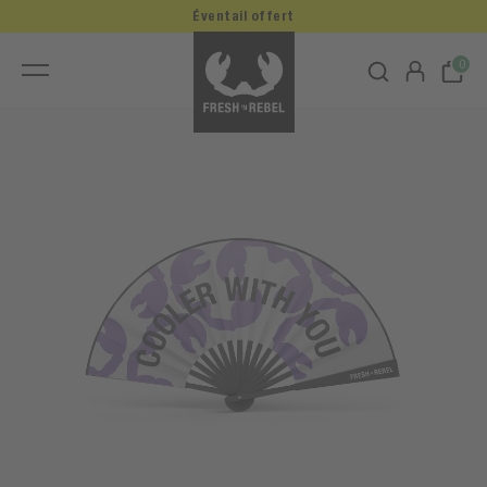
Éventail offert
0