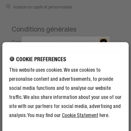
Assistance rapide et personnalisée
Conditions générales
Campagne valable du 1er juin 2026 au 30 août
2026.
BÉNÉFICIEZ DE 10 %
DE RÉDUCTION SUR
🍪 COOKIE PREFERENCES
Recevez
1
éventail à main en Édition limitée offert
VOTRE PROCHAINE
This website uses cookies. We use cookies to
par commande, dans la limite des stocks
COMMANDE !
disponibles.
personalise content and advertisements, to provide
Et comme si 10 % de réduction ne suffisaient
Pour recevoir l'éventail à main offert, ajoutez
social media functions and to analyse our website
pas, devenir membre du Rebel Club signifie
d'abord un produit à votre panier.
également que vous bénéficierez de
traffic. We also share information about your use of our
nombreux autres avantages.
En savoir plus
Puis choisissez la couleur de votre éventail à main
ici
.
site with our partners for social media, advertising and
et ajoutez-le vous-même au panier.
La réduction sera appliquée automatiquement lors
analysis. You may find our
Cookie Statement
here.
du paiement.
Limité à 1 éventail à main offert par commande.