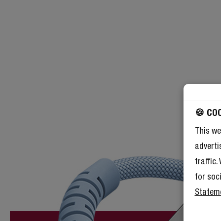
🍪 CO
This we
adverti
traffic
for soc
Statem