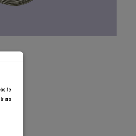
ebsite
rtners