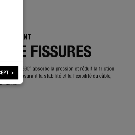
 RÉSISTANT
S DE FISSURES
t pliable à 360° absorbe la pression et réduit la friction
CEPT
nnecteur, assurant la stabilité et la flexibilité du câble,
ur durer.