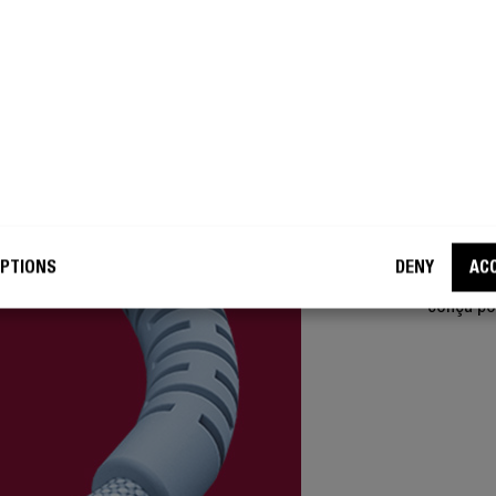
SUPER
PA
Le renfor
PTIONS
DENY
AC
sur le co
conçu po