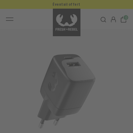
Éventail offert
0