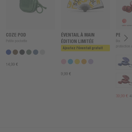
COZE POD
ÉVENTAIL À MAIN
PEARLS
Petite pochette
ÉDITION LIMITÉE
Bouchons d'
protection
Ajoutez l'éventail gratuit
14,99 €
9,99 €
39,99 €
4