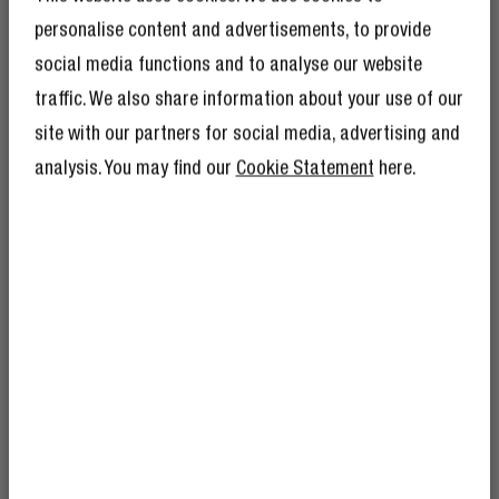
Conçu pour le
personalise content and advertisements, to provide
quotidien
social media functions and to analyse our website
traffic. We also share information about your use of our
Les modèles mats sont fabriqués à partir
site with our partners for social media, advertising and
de matériaux recyclés et sont résistants
BÉNÉFICIEZ DE 10 %
analysis. You may find our
Cookie Statement
here.
aux éclaboussures. Vos essentiels restent
DE RÉDUCTION SUR
ainsi protégés des éclaboussures
VOTRE PROCHAINE
accidentelles.
COMMANDE !
Et comme si 10 % de réduction ne suffisaient
pas, devenir membre du Rebel Club signifie
également que vous bénéficierez de
nombreux autres avantages.
En savoir plus
ici
.