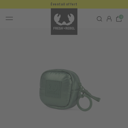
Éventail offert
0