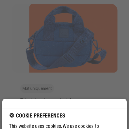
Mat uniquement
Résistant aux éclaboussures
Conçu pour le
🍪 COOKIE PREFERENCES
quotidien
This website uses cookies. We use cookies to