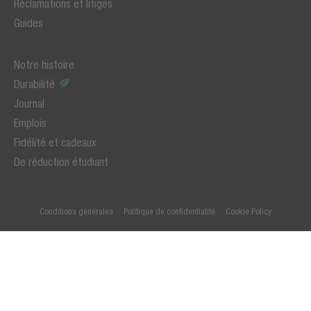
Réclamations et litiges
Guides
Notre histoire
Durabilité
Journal
Emplois
Fidélité et cadeaux
De réduction étudiant
Conditions générales
Politique de confidentialité
Cookie Policy
© 2026 Fresh 'n Rebel
* Tous les prix incluent la TVA hors frais de port, sauf indication contraire.