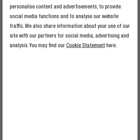
personalise content and advertisements, to provide
Les modèles mats sont fabriqués à partir
social media functions and to analyse our website
de matériaux recyclés et offrent une
protection contre les éclaboussures. Vos
traffic. We also share information about your use of our
indispensables restent ainsi protégés des
site with our partners for social media, advertising and
éclaboussures accidentelles.
BÉNÉFICIEZ DE 10 %
analysis. You may find our
Cookie Statement
here.
DE RÉDUCTION SUR
VOTRE PROCHAINE
COMMANDE !
Et comme si 10 % de réduction ne suffisaient
pas, devenir membre du Rebel Club signifie
également que vous bénéficierez de
nombreux autres avantages.
En savoir plus
ici
.