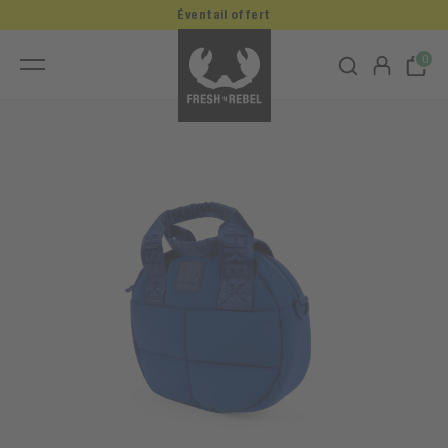
Éventail offert
0