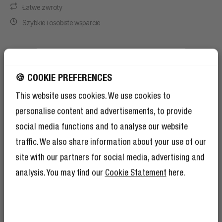
Łatwe zwroty
Szybkie i osobiste wsparcie
Warunki promocji
10% ZNIŻKI NA
🍪 COOKIE PREFERENCES
Promocja obowiązuje od 1 czerwca 2026 r. do 30
NASTĘPNE
sierpnia 2026 r.
This website uses cookies. We use cookies to
ZAMÓWIENIE!
personalise content and advertisements, to provide
10% zniżki na to propozycja na dobry
Odbierz
1
darmowy wachlarz ręczny Edycja
początek – ale członkostwo w Klubie
social media functions and to analyse our website
limitowana do każdego zamówienia, do
Buntowników to również mnóstwo innych
traffic. We also share information about your use of our
korzyści.
Przeczytaj więcej tutaj
.
wyczerpania zapasów.
Aby odebrać darmowy wachlarz ręczny, najpierw
site with our partners for social media, advertising and
dodaj produkt do koszyka.
analysis. You may find our
Cookie Statement
here.
Następnie wybierz kolor wachlarza ręcznego i
dodaj go do koszyka.
Rabat zostanie naliczony automatycznie przy
realizacji zamówienia.