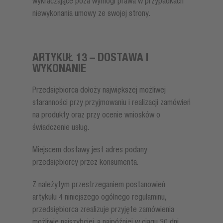
wykraczające poza wymogi prawa w przypadkach
niewykonania umowy ze swojej strony.
ARTYKUŁ 13 – DOSTAWA I
WYKONANIE
Przedsiębiorca dołoży największej możliwej
staranności przy przyjmowaniu i realizacji zamówień
na produkty oraz przy ocenie wniosków o
świadczenie usług.
Miejscem dostawy jest adres podany
przedsiębiorcy przez konsumenta.
Z należytym przestrzeganiem postanowień
artykułu 4 niniejszego ogólnego regulaminu,
przedsiębiorca zrealizuje przyjęte zamówienia
możliwie najszybciej, a najpóźniej w ciągu 30 dni,