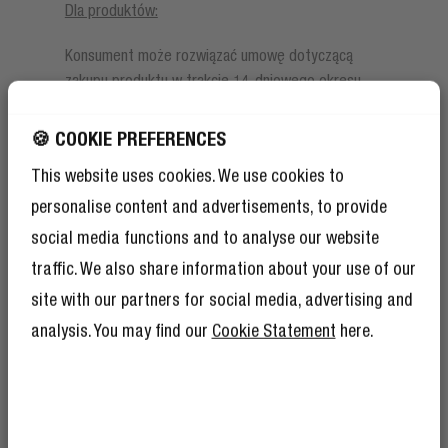
Dla produktów:
Konsument może rozwiązać umowę dotyczącą
zakupu produktu w trakcie 14-dniowego okresu
odstąpienia od umowy bez podania przyczyny.
Przedsiębiorca może zapytać konsumenta o
🍪 COOKIE PREFERENCES
przyczynę odstąpienia, ale nie może zobowiązać
This website uses cookies. We use cookies to
go do podania takiej przyczyny.
personalise content and advertisements, to provide
Okres odstąpienia od umowy, o którym mowa w
social media functions and to analyse our website
ust. 1, rozpoczyna się w dniu następującym po
traffic. We also share information about your use of our
otrzymaniu produktu przez konsumenta lub osobę
site with our partners for social media, advertising and
trzecią wcześniej wskazaną przez konsumenta,
która nie jest przewoźnikiem, lub:
analysis. You may find our
Cookie Statement
here.
jeśli konsument zamówił kilka produktów w tej
samej kolejności: dzień, w którym konsument
lub wyznaczona przez niego osoba trzecia
otrzymali ostatni produkt. Przedsiębiorca