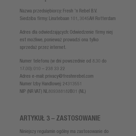
Nazwa przedsiębiorcy: Fresh 'n Rebel B.V.
Siedziba firmy: Linatebaan 101, 3045AH Rotterdam
Adres dla odwiedzających: Odwiedzenie firmy niej
est możliwe, ponieważ prowadzi ona tylko
sprzedaż przez internet.
Numer telefonu (w dni powszednie od 8.30 do
17.00): 010 – 238 33 22
Adres e-mail:
privacy@freshnrebel.com
Numer Izby Handlowej: 24313551
NIP (NR VAT) NL809388182B01 (NL)
ARTYKUŁ 3 – ZASTOSOWANIE
Niniejszy regulamin ogólny ma zastosowanie do