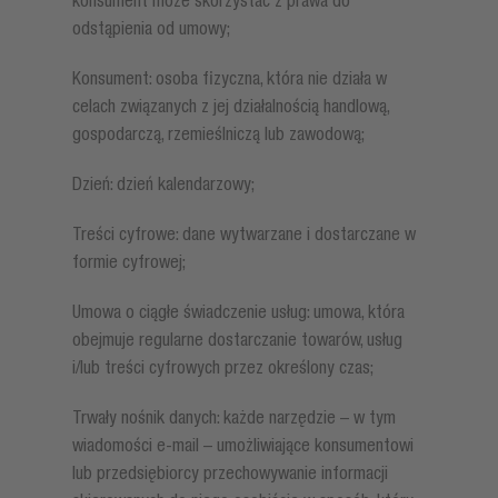
konsument może skorzystać z prawa do
odstąpienia od umowy;
Konsument: osoba fizyczna, która nie działa w
celach związanych z jej działalnością handlową,
gospodarczą, rzemieślniczą lub zawodową;
Dzień: dzień kalendarzowy;
Treści cyfrowe: dane wytwarzane i dostarczane w
formie cyfrowej;
Umowa o ciągłe świadczenie usług: umowa, która
obejmuje regularne dostarczanie towarów, usług
i/lub treści cyfrowych przez określony czas;
Trwały nośnik danych: każde narzędzie – w tym
wiadomości e-mail – umożliwiające konsumentowi
lub przedsiębiorcy przechowywanie informacji