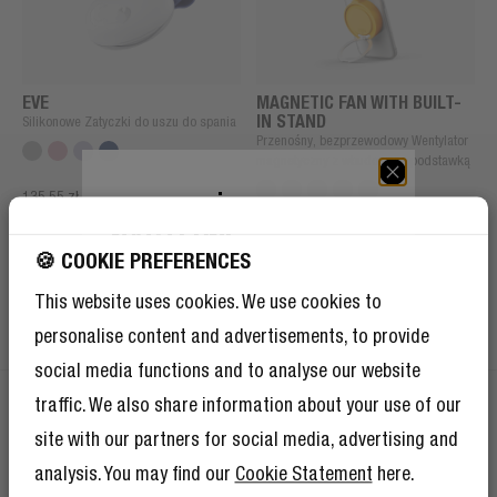
EVE
MAGNETIC FAN WITH BUILT-
IN STAND
Silikonowe Zatyczki do uszu do spania
Przenośny, bezprzewodowy Wentylator
magnetyczny z wbudowaną podstawką
135,55 zł
10% ZNIŻKI NA
NASTĘPNE
100,00 zł
169,99 zł
🍪 COOKIE PREFERENCES
ZAMÓWIENIE!
10% zniżki na to propozycja na dobry
This website uses cookies. We use cookies to
początek – ale członkostwo w Klubie
personalise content and advertisements, to provide
Buntowników to również mnóstwo innych
korzyści.
Przeczytaj więcej tutaj
.
social media functions and to analyse our website
traffic. We also share information about your use of our
site with our partners for social media, advertising and
10% ZNIŻKI NA NASTĘPNE
analysis. You may find our
Cookie Statement
here.