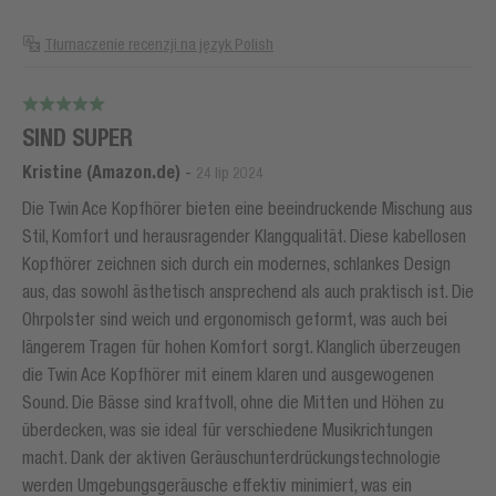
Tłumaczenie recenzji na język Polish
SIND SUPER
Kristine (Amazon.de)
-
24 lip 2024
Die Twin Ace Kopfhörer bieten eine beeindruckende Mischung aus
Stil, Komfort und herausragender Klangqualität. Diese kabellosen
Kopfhörer zeichnen sich durch ein modernes, schlankes Design
aus, das sowohl ästhetisch ansprechend als auch praktisch ist. Die
Ohrpolster sind weich und ergonomisch geformt, was auch bei
längerem Tragen für hohen Komfort sorgt. Klanglich überzeugen
die Twin Ace Kopfhörer mit einem klaren und ausgewogenen
Sound. Die Bässe sind kraftvoll, ohne die Mitten und Höhen zu
überdecken, was sie ideal für verschiedene Musikrichtungen
macht. Dank der aktiven Geräuschunterdrückungstechnologie
werden Umgebungsgeräusche effektiv minimiert, was ein