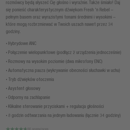
rozmówcy będą słyszeć Cię głośno i wyraźnie. Także śmiało! Daj
się ponieść charakterystycznym dźwiękom Fresh 'n Rebel –
pełnym basem oraz wyrazistymi tonami średnimi i wysokimi –
które mogą rozbrzmiewać w Twoich uszach nawet przez 34
godziny.
Hybrydowe ANC
Połączenie wielopunktowe (podłącz 2 urządzenia jednocześnie)
Rozmowy na wysokim poziomie (dwa mikrofony ENC)
Automatyczna pauza (wykrywanie obecności słuchawki w uchu)
Tryb dźwięków otoczenia
Asystent głosowy
Odporny na zachlapanie
Klikalne sterowanie przyciskami + regulacja głośności
8 godzin odtwarzania na jednym ładowaniu (łącznie 34 godziny)
66 oceny/ocen