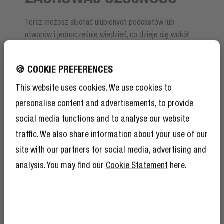
Teraz możesz słuchać ulubionych podcastów lub
utworów i jednocześnie wiedzieć, co dzieje się wokół
Ciebie. Tryb dźwięków otoczenia sprawi, że jeszcze
lepiej usłyszysz nadjeżdżające samochody, czy
🍪 COOKIE PREFERENCES
komunikaty w tramwaju, autobusie lub metrze. Docenisz
go już po pierwszej podróży komunikacją miejską.
This website uses cookies. We use cookies to
personalise content and advertisements, to provide
social media functions and to analyse our website
traffic. We also share information about your use of our
site with our partners for social media, advertising and
analysis. You may find our
Cookie Statement
here.