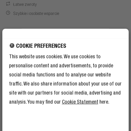
Łatwe zwroty
Szybkie i osobiste wsparcie
Warunki promocji
10% ZNIŻKI NA
🍪 COOKIE PREFERENCES
Promocja obowiązuje od 1 czerwca 2026 r. do 30
NASTĘPNE
sierpnia 2026 r.
This website uses cookies. We use cookies to
ZAMÓWIENIE!
personalise content and advertisements, to provide
10% zniżki na to propozycja na dobry
Odbierz
1
darmowy wachlarz ręczny Edycja
początek – ale członkostwo w Klubie
social media functions and to analyse our website
limitowana do każdego zamówienia, do
Buntowników to również mnóstwo innych
traffic. We also share information about your use of our
korzyści.
Przeczytaj więcej tutaj
.
wyczerpania zapasów.
Aby odebrać darmowy wachlarz ręczny, najpierw
site with our partners for social media, advertising and
dodaj produkt do koszyka.
analysis. You may find our
Cookie Statement
here.
Następnie wybierz kolor wachlarza ręcznego i
dodaj go do koszyka.
Rabat zostanie naliczony automatycznie przy
realizacji zamówienia.