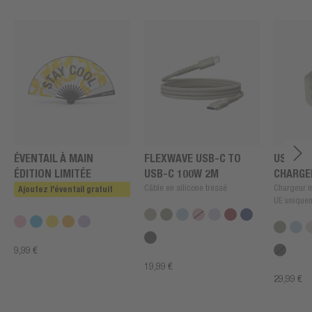
ÉVENTAIL À MAIN
FLEXWAVE USB-C TO
USB + U
ÉDITION LIMITÉE
USB-C 100W 2M
CHARGE
Câble en silicone tressé
Chargeur m
Ajoutez l'éventail gratuit
UE unique
9,99 €
19,99 €
29,99 €