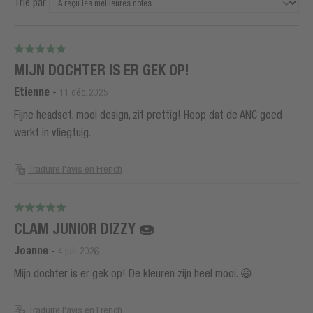
Trié par
MIJN DOCHTER IS ER GEK OP!
Etienne
-
11 déc. 2025
Fijne headset, mooi design, zit prettig! Hoop dat de ANC goed
werkt in vliegtuig.
Traduire l'avis en French
CLAM JUNIOR DIZZY 🍩
Joanne
-
4 juil. 2026
Mijn dochter is er gek op! De kleuren zijn heel mooi. 😃
Traduire l'avis en French