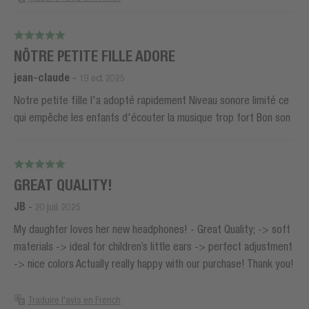
NÔTRE PETITE FILLE ADORE
jean-claude
-
19 oct. 2025
Notre petite fille l'a adopté rapidement Niveau sonore limité ce
qui empêche les enfants d'écouter la musique trop fort Bon son
GREAT QUALITY!
JB
-
20 juil. 2025
My daughter loves her new headphones! - Great Quality; -> soft
materials -> ideal for children’s little ears -> perfect adjustment
-> nice colors Actually really happy with our purchase! Thank you!
Traduire l'avis en French