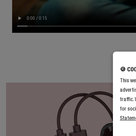
🍪 CO
This we
adverti
traffic
for soc
Statem