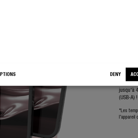
POWER
RA
L'
20W Powe
rechargez
PTIONS
DENY
AC
batterie
votre té
jusqu'à 
(USB-A) !
*Les temps
l'appareil