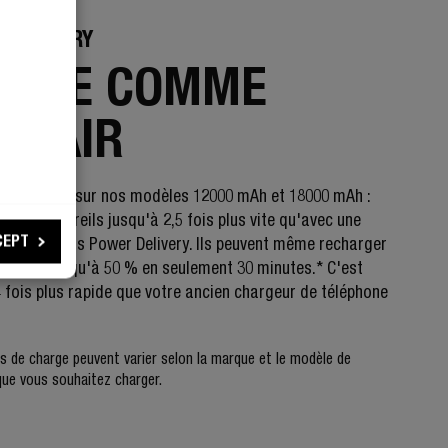
 DELIVERY
PIDE COMME
ÉCLAIR
r Delivery sur nos modèles 12000 mAh et 18000 mAh :
 vos appareils jusqu'à 2,5 fois plus vite qu'avec une
CEPT
 externe sans Power Delivery. Ils peuvent même recharger
léphone jusqu'à 50 % en seulement 30 minutes.* C'est
4 fois plus rapide que votre ancien chargeur de téléphone
 de charge peuvent varier selon la marque et le modèle de
 que vous souhaitez charger.