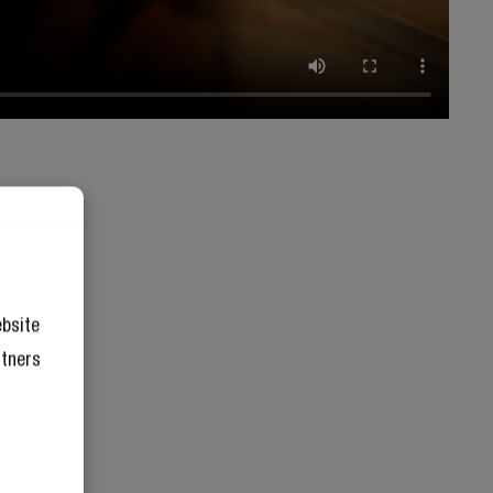
ebsite
rtners