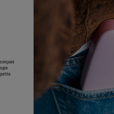
 conçues
logie
petite