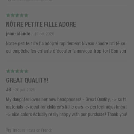
NÔTRE PETITE FILLE ADORE
jean-claude
-
19 oct. 2025
Notre petite fille l'a adopté rapidement Niveau sonore limité ce
qui empêche les enfants d'écouter la musique trop fort Bon son
GREAT QUALITY!
JB
-
20 juil. 2025
My daughter loves her new headphones! - Great Quality; -> soft
materials -> ideal for children’s little ears -> perfect adjustment
-> nice colors Actually really happy with our purchase! Thank you!
Traduire l'avis en French