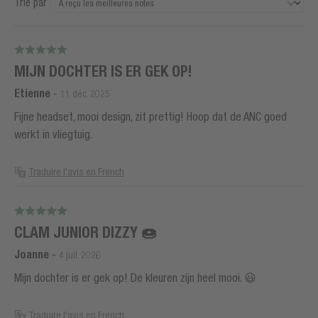
Trié par
MIJN DOCHTER IS ER GEK OP!
Etienne
-
11 déc. 2025
Fijne headset, mooi design, zit prettig! Hoop dat de ANC goed
werkt in vliegtuig.
Traduire l'avis en French
CLAM JUNIOR DIZZY 🍩
Joanne
-
4 juil. 2026
Mijn dochter is er gek op! De kleuren zijn heel mooi. 😃
Traduire l'avis en French