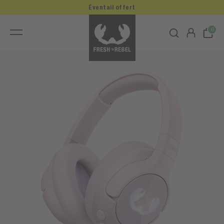
Éventail offert
0