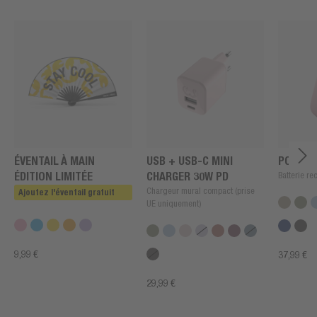
ÉVENTAIL À MAIN
USB + USB-C MINI
POWERB
ÉDITION LIMITÉE
CHARGER 30W PD
Batterie r
Chargeur mural compact (prise
Ajoutez l'éventail gratuit
UE uniquement)
9,99 €
37,99 €
29,99 €