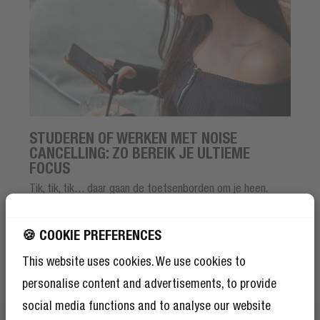
STUDEREN OF WERKEN MET NOISE
CANCELLING: ZO BEREIK JE ULTIEME
FOCUS
Tik, tik, tik… daar gaan de toetsenborden om je heen.
Iemand pakt een zak chips. Er rinkelt een telefoon. Hoe
blijf je dan geconcentreerd? Simpel: met Noise Cancelling.
🍪 COOKIE PREFERENCES
Deze technologie is je geheime wapen voor diepe focus
tijdens werk of studie.
This website uses cookies. We use cookies to
personalise content and advertisements, to provide
Lees meer
social media functions and to analyse our website