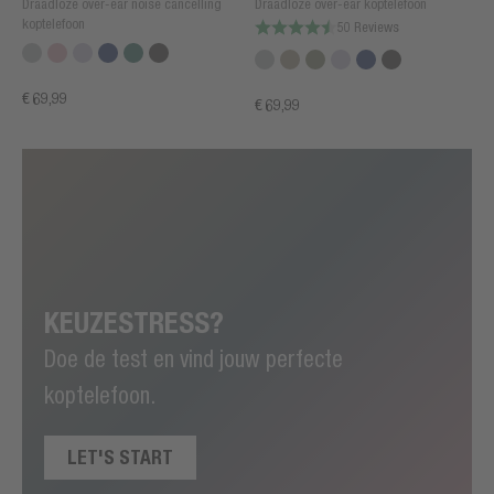
Draadloze over-ear noise cancelling
Draadloze over-ear koptelefoon
koptelefoon
50 Reviews
€ 69,99
€ 69,99
KEUZESTRESS?
Doe de test en vind jouw perfecte
koptelefoon.
LET'S START