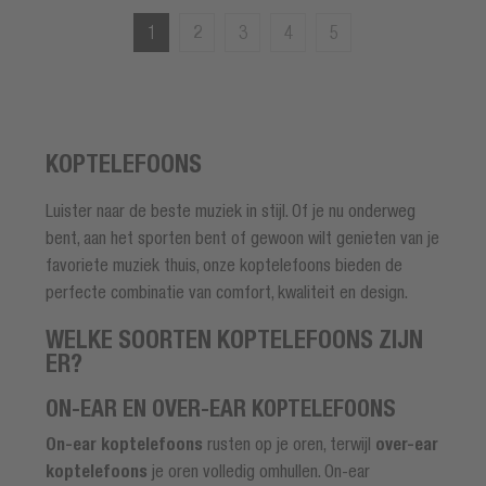
1
2
3
4
5
KOPTELEFOONS
Luister naar de beste muziek in stijl. Of je nu onderweg
bent, aan het sporten bent of gewoon wilt genieten van je
favoriete muziek thuis, onze koptelefoons bieden de
perfecte combinatie van comfort, kwaliteit en design.
WELKE SOORTEN KOPTELEFOONS ZIJN
ER?
ON-EAR EN OVER-EAR KOPTELEFOONS
On-ear koptelefoons
rusten op je oren, terwijl
over-ear
koptelefoons
je oren volledig omhullen. On-ear