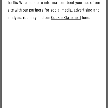
traffic. We also share information about your use of our
OORDOPJES
site with our partners for social media, advertising and
analysis. You may find our
Cookie Statement
here.
KRIJG 10% KORTING
OP JE VOLGENDE
BESTELLING!
En alsof 10% korting nog niet genoeg is,
betekent lid worden van The Rebel Club ook
mega veel andere voordelen.
Lees hier meer
.
HOE SLUIT IK MIJN KOPTELEFOON OF
OORTJES AAN OP MIJN TV?
Wil je jouw favoriete serie of film kijken zonder anderen te
storen? Dan is het aansluiten van je koptelefoon of
oortjes op de tv de oplossing. Of je nu kiest voor
Fresh ’n Rebel mag mijn e-mailadres
draadloos of ouderwets met een kabel: wij leggen je