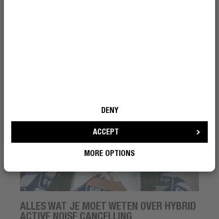
gebruiken voor marketingdoeleinden
precies uit hoe het werkt.
Lees meer
WORD EEN REBEL
KOPTELEFOONS
DENY
ACCEPT
MORE OPTIONS
ALLES WAT JE MOET WETEN OVER HYBRID
ACTIVE NOISE CANCELLING