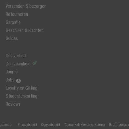
Verzenden & bezorgen
Retourneren
Garantie
Geschillen & klachten
Guides
Ons verhaal
Duurzaamheid
Journal
Jobs
Loyalty en Gifting
Studentenkorting
Reviews
lgemene
Privacybeleid
Cookiebeleid
Toegankelijkheidsverklaring
Bedrijfsgege