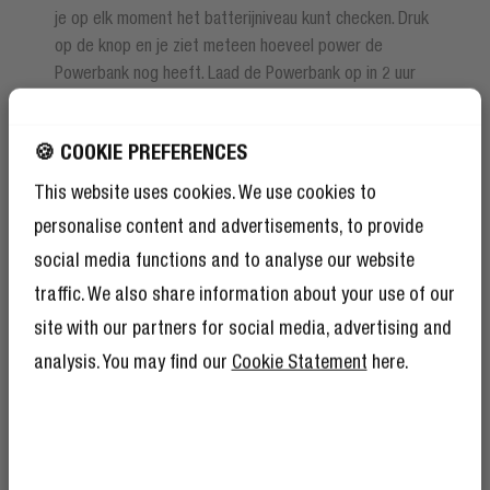
je op elk moment het batterijniveau kunt checken. Druk
op de knop en je ziet meteen hoeveel power de
Powerbank nog heeft. Laad de Powerbank op in 2 uur
en je bent weer ready to go.
🍪 COOKIE PREFERENCES
This website uses cookies. We use cookies to
personalise content and advertisements, to provide
social media functions and to analyse our website
traffic. We also share information about your use of our
site with our partners for social media, advertising and
analysis. You may find our
Cookie Statement
here.