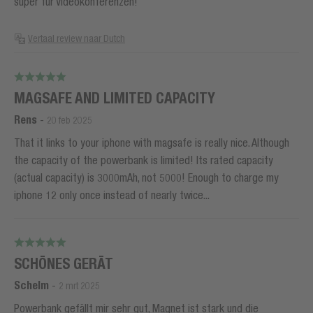
super für Videokonferenzen!
Vertaal review naar Dutch
MAGSAFE AND LIMITED CAPACITY
Rens
-
20 feb 2025
That it links to your iphone with magsafe is really nice. Although
the capacity of the powerbank is limited! Its rated capacity
(actual capacity) is 3000mAh, not 5000! Enough to charge my
iphone 12 only once instead of nearly twice...
SCHÖNES GERÄT
Schelm
-
2 mrt 2025
Powerbank gefällt mir sehr gut, Magnet ist stark und die