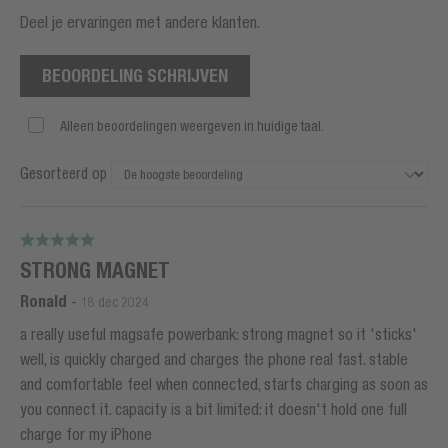
Deel je ervaringen met andere klanten.
BEOORDELING SCHRIJVEN
Alleen beoordelingen weergeven in huidige taal.
Gesorteerd op
STRONG MAGNET
Ronald
-
18 dec 2024
a really useful magsafe powerbank: strong magnet so it 'sticks'
well, is quickly charged and charges the phone real fast. stable
and comfortable feel when connected, starts charging as soon as
you connect it. capacity is a bit limited: it doesn't hold one full
charge for my iPhone