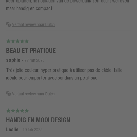
keer opladen, het opladen van de powerbank zelf duurt wel even
maar handig en compact!
Vertaal review naar Dutch
BEAU ET PRATIQUE
sophie
-
27 mrt 2025
Très jolie couleur; hyper pratique à utiliser, pas de câble, taille
idéale pour emporter avec soi dans un petit sac
Vertaal review naar Dutch
HANDIG EN MOOI DESIGN
Leslie
-
19 feb 2025