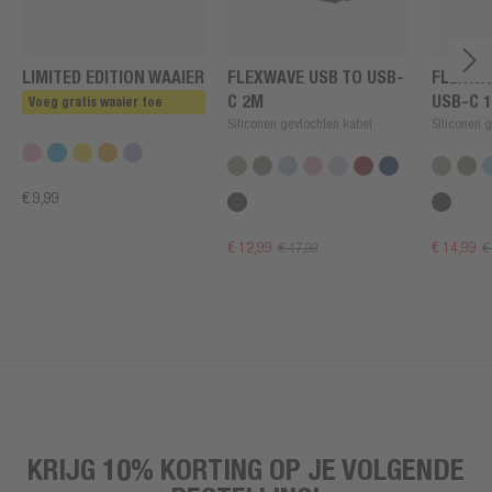
LIMITED EDITION WAAIER
FLEXWAVE USB TO USB-
FLEXWA
C 2M
USB-C 
Voeg gratis waaier toe
Siliconen gevlochten kabel
Siliconen 
€ 9,99
€ 12,99
€ 14,99
€ 17,99
€
KRIJG 10% KORTING OP JE VOLGENDE