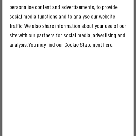
personalise content and advertisements, to provide
FASHIONABLE BRAIDED NYLON
social media functions and to analyse our website
FORGET BASIC
traffic. We also share information about your use of our
site with our partners for social media, advertising and
Ja, de kabel is sterk – maar ook nog eens een echte
analysis. You may find our
Cookie Statement
here.
eyecatcher. De gevlochten afwerking maakt ‘m extra
stevig en geeft je kabel die kleurrijke finishing touch.
KRIJG 10% KORTING
OP JE VOLGENDE
BESTELLING!
En alsof 10% korting nog niet genoeg is,
betekent lid worden van The Rebel Club ook
mega veel andere voordelen.
Lees hier meer
.