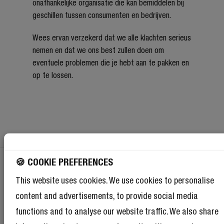
onafhankelijke organisatie die kan bemiddelen bij
geschillen tussen consumenten en bedrijven.
Wees ervan verzekerd dat we alle klachten serieus
nemen en dat we ons best zullen doen om
eventuele problemen die je hebt aan te pakken en
op te lossen.
🍪 COOKIE PREFERENCES
This website uses cookies. We use cookies to personalise
KRIJG 10% KORTING OP JE VOLGENDE
content and advertisements, to provide social media
BESTELLING!
functions and to analyse our website traffic. We also share