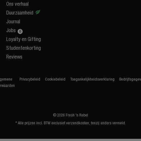
Ons verhaal
Duurzaamheid
Journal
Jobs
Loyalty en Gifting
Studentenkorting
Reviews
lgemene
Privacybeleid
Cookiebeleid
Toegankelijkheidsverklaring
Bedrijfsgege
rwaarden
© 2026 Fresh 'n Rebel
* Alle prijzen incl. BTW exclusief verzendkosten, tenzij anders vermeld.