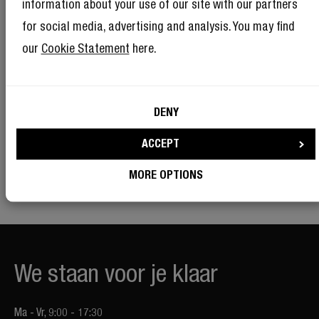
information about your use of our site with our partners
Schrijf je in om een Rebel te worden
for social media, advertising and analysis. You may find
En alsof 10% korting nog niet genoeg is, betekent lid worden van
our
Cookie Statement
here.
The Rebel Club ook mega veel andere voordelen.
Lees hier
meer
.
DENY
INSCHRIJVEN
ACCEPT
Fresh ’n Rebel mag mijn e-mailadres gebruiken voor
marketingdoeleinden.
MORE OPTIONS
We staan voor je klaar
Ma - Vr, 9:00 - 17:30