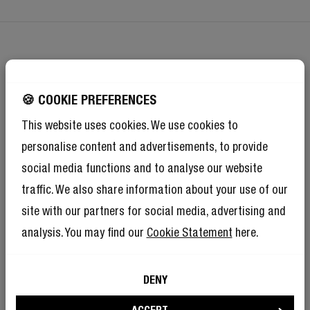
OTTIENI IL 10% DI SCONTO SUL TUO
🍪 COOKIE PREFERENCES
PROSSIMO ORDINE!
This website uses cookies. We use cookies to
Abbonati alla newsletter per diventare un/a
personalise content and advertisements, to provide
Ribelle
social media functions and to analyse our website
E come se il 10% di sconto non bastasse, diventare un membro
del Rebel Club significa godere anche di tantissimi altri vantaggi.
traffic. We also share information about your use of our
Trova ulteriori informazioni qui
.
site with our partners for social media, advertising and
analysis. You may find our
Cookie Statement
here.
ISCRIVITI
DENY
Consento all’utilizzo del mio e-mail da parte di Fresh ‘n Rebel a scopi
di marketing.