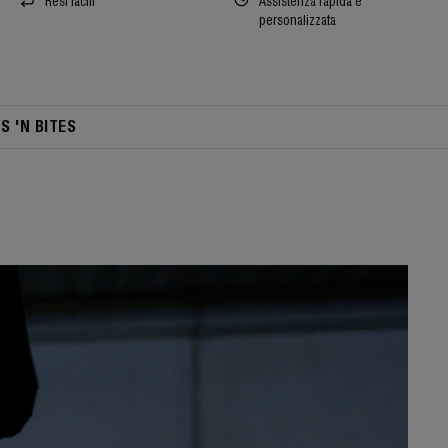
Resi facili
Assistenza rapida e
personalizzata
TS 'N BITES