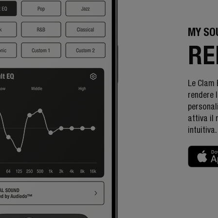
MY SO
RE
Le Clam 
rendere l
personali
attiva il
intuitiva.