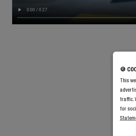
🍪 CO
This we
adverti
traffic
for soc
Statem