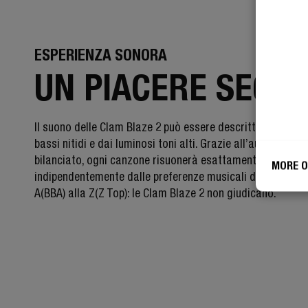
ESPERIENZA SONORA
UN PIACERE SEGR
Il suono delle Clam Blaze 2 può essere descritto come pie
bassi nitidi e dai luminosi toni alti. Grazie all’audio intens
bilanciato, ogni canzone risuonerà esattamente come si 
MORE O
indipendentemente dalle preferenze musicali di ciascuno.
A(BBA) alla Z(Z Top): le Clam Blaze 2 non giudicano.