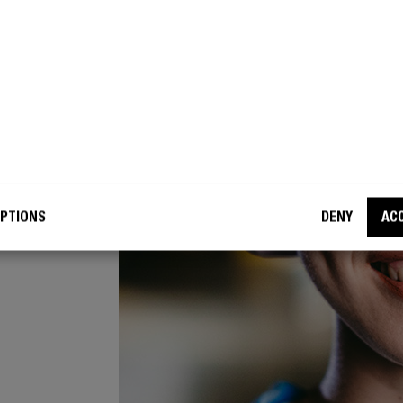
ETO
no, dai
o e
deve,
PTIONS
DENY
AC
 Dalla