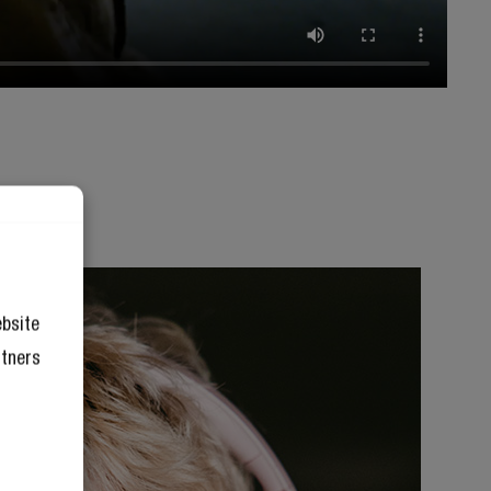
ebsite
rtners