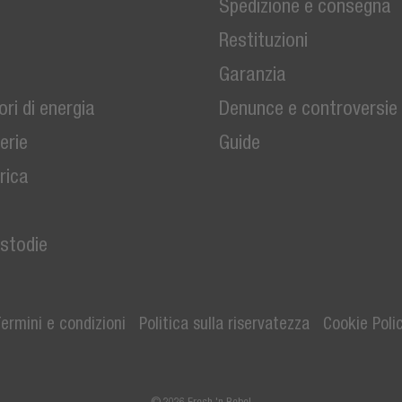
Spedizione e consegna
Restituzioni
Garanzia
ri di energia
Denunce e controversie
erie
Guide
arica
stodie
ermini e condizioni
Politica sulla riservatezza
Cookie Poli
© 2026 Fresh 'n Rebel