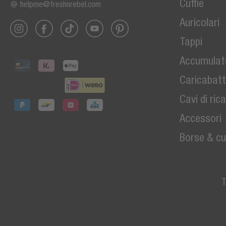
Cuffie
helpme@freshnrebel.com
Auricolari
Tappi
Accumulato
Caricabatt
Cavi di ric
Accessori
Borse & cu
T