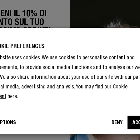
reless Bluetooth, ideale per le tue
Altoparlante Wireless Bluetooth, id
ENI IL 10% DI
feste
NTO SUL TUO
Recensioni
53 Recensioni
SSIMO ORDINE!
169,99 €
e il 10% di sconto non bastasse,
e un membro del Rebel Club
OKIE PREFERENCES
 godere anche di tantissimi altri
.
Trova ulteriori informazioni qui
.
bsite uses cookies. We use cookies to personalise content and
sements, to provide social media functions and to analyse our w
. We also share information about your use of our site with our pa
ial media, advertising and analysis. You may find our
Cookie
ent
here.
ento all’utilizzo del mio e-mail da
PTIONS
DENY
AC
e di Fresh ‘n Rebel a scopi di
 10% DI SCONTO SUL TUO PROSS
eting.