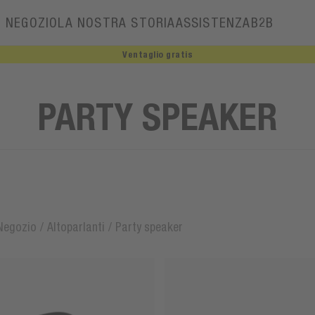
NEGOZIO
LA NOSTRA STORIA
ASSISTENZA
B2B
Ventaglio gratis
La nostra storia
Ambasciatori
PARTY SPEAKER
Negozio
/
Altoparlanti
/
Party speaker