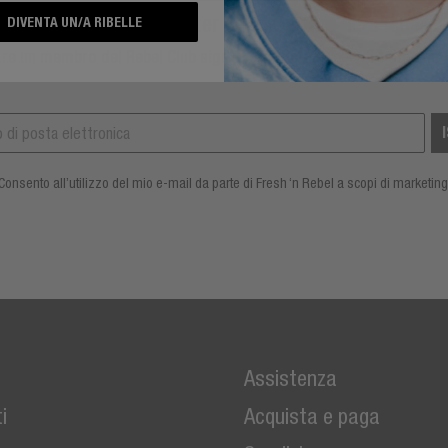
Abbonati alla newsletter per diventare un/a Ribelle
DIVENTA UN/A RIBELLE
re un membro del Rebel Club significa godere anche di tantissimi
Consento all’utilizzo del mio e-mail da parte di Fresh ‘n Rebel a scopi di marketing
i
Assistenza
i
Acquista e paga