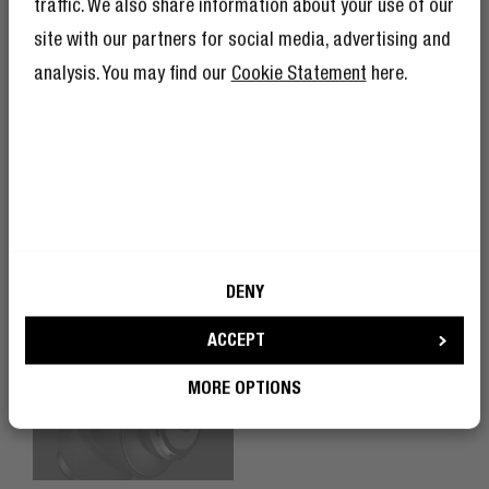
traffic. We also share information about your use of our
significa godere anche di tantissimi altri
vantaggi.
Trova ulteriori informazioni qui
.
site with our partners for social media, advertising and
analysis. You may find our
Cookie Statement
here.
Consento all’utilizzo del mio e-mail da
parte di Fresh ‘n Rebel a scopi di
marketing.
DENY
ACCEPT
DIVENTA UN/A RIBELLE
MORE OPTIONS