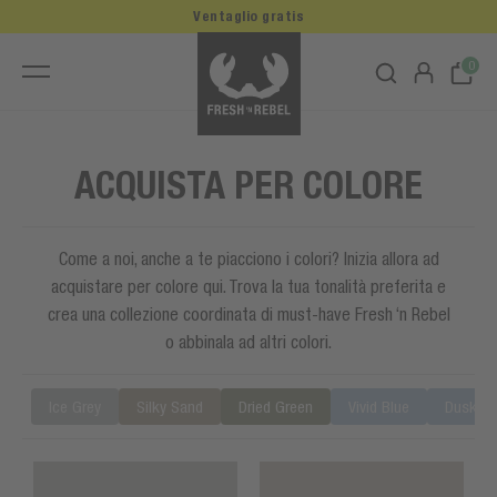
Ventaglio gratis
0
ACQUISTA PER COLORE
Come a noi, anche a te piacciono i colori? Inizia allora ad
acquistare per colore qui. Trova la tua tonalità preferita e
crea una collezione coordinata di must-have Fresh ‘n Rebel
o abbinala ad altri colori.
Ice Grey
Silky Sand
Dried Green
Vivid Blue
Dusky B