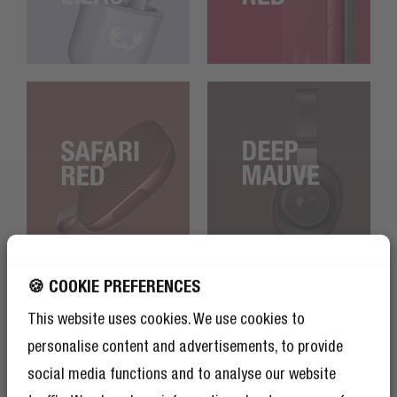
🍪 COOKIE PREFERENCES
OTTIENI IL 10% DI
SCONTO SUL TUO
This website uses cookies. We use cookies to
PROSSIMO ORDINE!
personalise content and advertisements, to provide
E come se il 10% di sconto non bastasse,
social media functions and to analyse our website
diventare un membro del Rebel Club