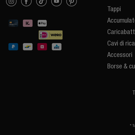
Tappi
Accumulato
Caricabatt
Cavi di ric
Accessori
Borse & cu
T
* T