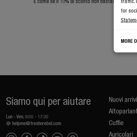
traffic
E come se il 10% di sconto non bastasse, diventa
for soc
Statem
MORE O
Siamo qui per aiutare
Nuovi arriv
Altoparlant
Lun - Ven, 9:00 - 17:30
Cuffie
helpme@freshnrebel.com
Auricolari