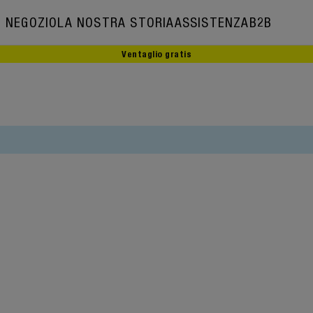
NEGOZIO
LA NOSTRA STORIA
ASSISTENZA
B2B
Ventaglio gratis
La nostra storia
Ambasciatori