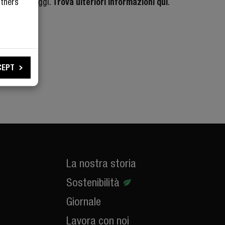
rtners
Trova ulteriori informazioni qui
 altri vantaggi.
.
ISCRIVITI
.
CEPT
La nostra storia
Sostenibilità
Giornale
Lavora con noi