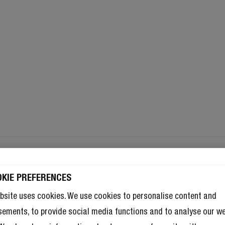
OKIE PREFERENCES
 10% DI SCONTO SUL TUO PROSS
bsite uses cookies. We use cookies to personalise content and
Abbonati alla newsletter per diventare un/a Ribelle
sements, to provide social media functions and to analyse our w