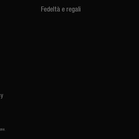
Fedeltà e regali
cy
one.