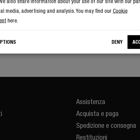
. We also share information about your use of our site with our pa
re un membro del Rebel Club significa godere anche di tantissimi
ial media, advertising and analysis. You may find our
Cookie
ent
here.
Consento all’utilizzo del mio e-mail da parte di Fresh ‘n Rebel a scopi di marketing
PTIONS
DENY
AC
i
Assistenza
i
Acquista e paga
Spedizione e consegna
Restituzioni