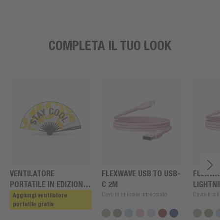
COMPLETA IL TUO LOOK
VENTILATORE
FLEXWAVE USB TO USB-
FLEXWA
PORTATILE IN EDIZIONE
C 2M
LIGHTN
LIMITATA
Cavo in silicone intrecciato
Cavo in sil
Aggiungi ventilatore
portatile gratis