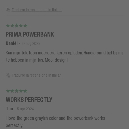
Tradurre la recensione in Italian
PRIMA POWERBANK
Daniël
-
28 lug 2023
Kan mijn telefoon meerdere keren opladen. Handig om altijd bij mij
te hebben in mijn tas. Mooi design!
Tradurre la recensione in Italian
WORKS PERFECTLY
Tim
-
5 apr 2024
I love the green grayish color and the powerbank works
perfectly.