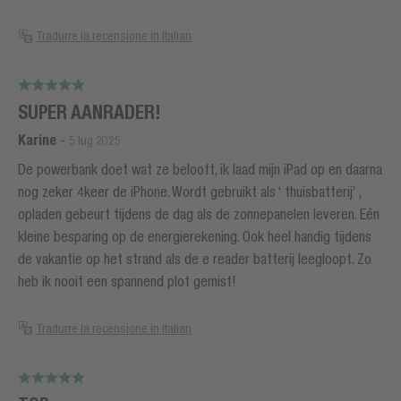
Tradurre la recensione in Italian
SUPER AANRADER!
Karine
-
5 lug 2025
De powerbank doet wat ze belooft, ik laad mijn iPad op en daarna
nog zeker 4keer de iPhone. Wordt gebruikt als ‘ thuisbatterij’ ,
opladen gebeurt tijdens de dag als de zonnepanelen leveren. Eén
kleine besparing op de energierekening. Ook heel handig tijdens
de vakantie op het strand als de e reader batterij leegloopt. Zo
heb ik nooit een spannend plot gemist!
Tradurre la recensione in Italian