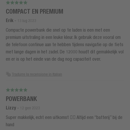
COMPACT EN PREMIUM
Erik
-
13 lug 2023
Compacte powerbank die snel op te laden is een met een
premium uitstraling in een leuke kleur. Ik gebruik deze vooral om
de telefoon continue aan te hebben tijdens navigatie op de fiets
met lange dagen in het zadel. De 12000 houdt dit gemakkelijk vol
en er is op het einde van de dag nog capaciteit over.
Tradurre la recensione in Italian
POWERBANK
Lizzy
-
12 gen 2023
Super makkelijk, echt een uitkomst 👍🏻 Altijd een “batterij” bij de
hand