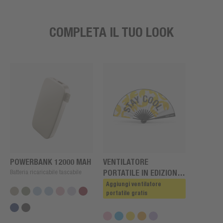
COMPLETA IL TUO LOOK
POWERBANK 12000 MAH
VENTILATORE
Batteria ricaricabile tascabile
PORTATILE IN EDIZIONE
LIMITATA
Aggiungi ventilatore
portatile gratis