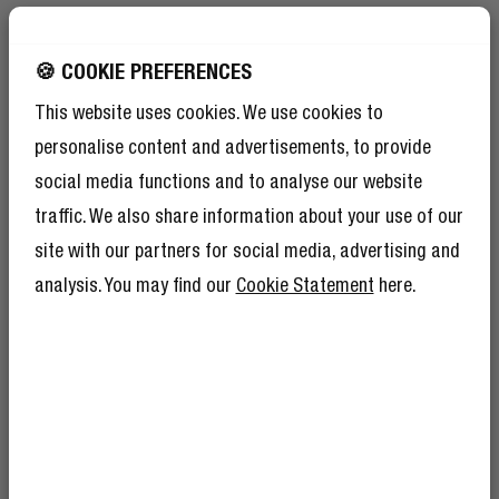
NYLON INTRECCIATO DI TENDENZA
🍪 COOKIE PREFERENCES
DIMENTICA IL
This website uses cookies. We use cookies to
MONOTONO
personalise content and advertisements, to provide
social media functions and to analyse our website
Sì, è robusto - ma anche di gran stile. La finitura
traffic. We also share information about your use of our
intrecciata offre durabilità e un tocco di colore.
site with our partners for social media, advertising and
analysis. You may find our
Cookie Statement
here.
OTTIENI IL 10% DI
SCONTO SUL TUO
PROSSIMO ORDINE!
E come se il 10% di sconto non bastasse,
diventare un membro del Rebel Club