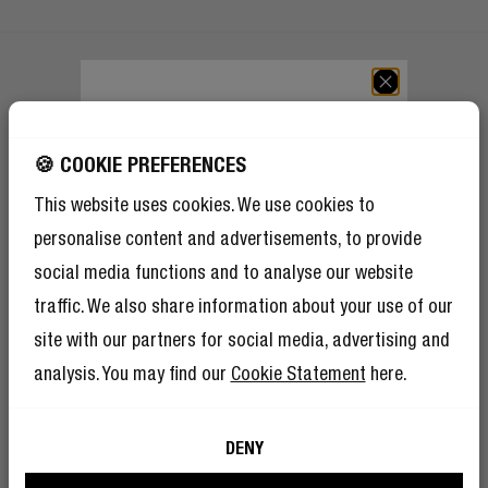
KRIJG 10% KORTING
KRIJG 10% KORTING OP JE VOLGENDE
OP JE VOLGENDE
BESTELLING!
🍪 COOKIE PREFERENCES
BESTELLING!
This website uses cookies. We use cookies to
En alsof 10% korting nog niet genoeg is,
Schrijf je in om een Rebel te worden
betekent lid worden van The Rebel Club ook
personalise content and advertisements, to provide
mega veel andere voordelen.
Lees hier meer
.
En alsof 10% korting nog niet genoeg is, betekent lid worden van
social media functions and to analyse our website
The Rebel Club ook mega veel andere voordelen.
Lees hier
meer
.
traffic. We also share information about your use of our
site with our partners for social media, advertising and
analysis. You may find our
Cookie Statement
here.
INSCHRIJVEN
Fresh ’n Rebel mag mijn e-mailadres gebruiken voor
DENY
marketingdoeleinden.
Fresh ’n Rebel mag mijn e-mailadres