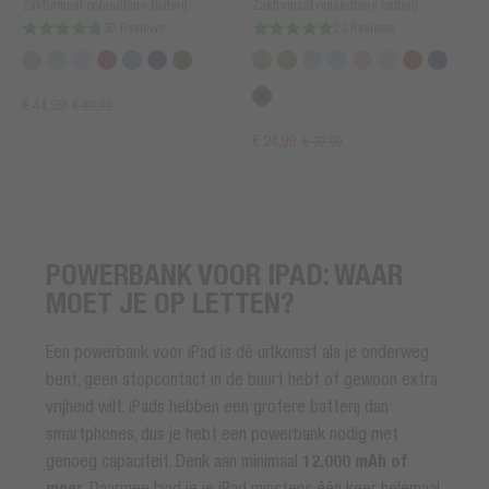
Zakformaat oplaadbare batterij
Zakformaat oplaadbare batterij
30 Reviews
23 Reviews
€ 44,99
€ 69,99
€ 24,99
€ 37,99
POWERBANK VOOR IPAD: WAAR
MOET JE OP LETTEN?
Een powerbank voor iPad is dé uitkomst als je onderweg
bent, geen stopcontact in de buurt hebt of gewoon extra
vrijheid wilt. iPads hebben een grotere batterij dan
smartphones, dus je hebt een powerbank nodig met
genoeg capaciteit. Denk aan minimaal
12.000 mAh of
meer
. Daarmee laad je je iPad minstens één keer helemaal