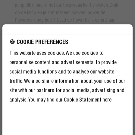
je op elk moment het batterijniveau kunt checken. Druk
op de knop en je ziet meteen hoeveel power de
Powerbank nog heeft. Laad de Powerbank op in 2 uur
en je bent weer ready to go.
🍪 COOKIE PREFERENCES
This website uses cookies. We use cookies to
personalise content and advertisements, to provide
social media functions and to analyse our website
traffic. We also share information about your use of our
site with our partners for social media, advertising and
analysis. You may find our
Cookie Statement
here.