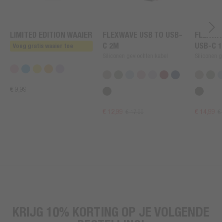
LIMITED EDITION WAAIER
FLEXWAVE USB TO USB-
FLEXWA
C 2M
USB-C 
Voeg gratis waaier toe
Siliconen gevlochten kabel
Siliconen 
€ 9,99
€ 12,99
€ 14,99
€ 17,99
€
KRIJG 10% KORTING OP JE VOLGENDE