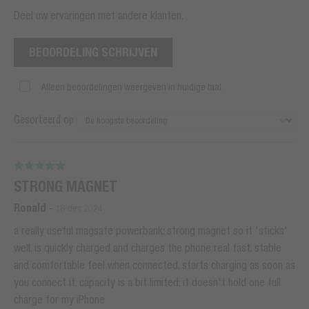
Deel uw ervaringen met andere klanten.
BEOORDELING SCHRIJVEN
Alleen beoordelingen weergeven in huidige taal.
Gesorteerd op
STRONG MAGNET
Ronald
-
18 dec 2024
a really useful magsafe powerbank: strong magnet so it 'sticks'
well, is quickly charged and charges the phone real fast. stable
and comfortable feel when connected, starts charging as soon as
you connect it. capacity is a bit limited: it doesn't hold one full
charge for my iPhone