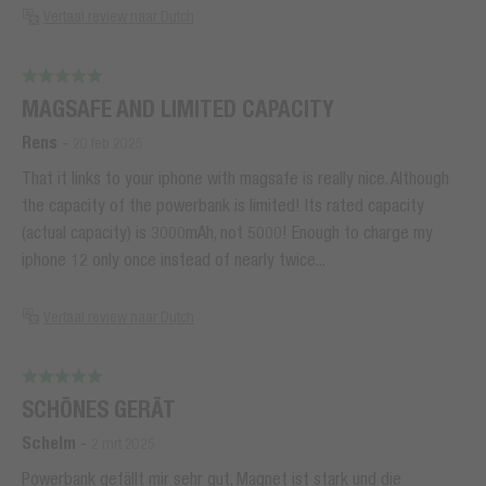
Vertaal review naar Dutch
MAGSAFE AND LIMITED CAPACITY
Rens
-
20 feb 2025
That it links to your iphone with magsafe is really nice. Although
the capacity of the powerbank is limited! Its rated capacity
(actual capacity) is 3000mAh, not 5000! Enough to charge my
iphone 12 only once instead of nearly twice...
Vertaal review naar Dutch
SCHÖNES GERÄT
Schelm
-
2 mrt 2025
Powerbank gefällt mir sehr gut, Magnet ist stark und die