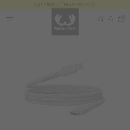
Gratis Hand Fan bij elke bestelling
0