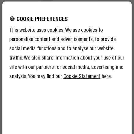
🍪 COOKIE PREFERENCES
FASHIONABLE BRAIDED NYLON
FORGET BASIC
This website uses cookies. We use cookies to
personalise content and advertisements, to provide
Ja, de kabel is sterk – maar ook nog eens een echte
social media functions and to analyse our website
eyecatcher. De gevlochten afwerking maakt ‘m extra
traffic. We also share information about your use of our
stevig en geeft je kabel die kleurrijke finishing touch.
site with our partners for social media, advertising and
analysis. You may find our
Cookie Statement
here.
KRIJG 10% KORTING
KRIJG 10% KORTING
OP JE VOLGENDE
OP JE VOLGENDE
BESTELLING!
BESTELLING!
En alsof 10% korting nog niet genoeg is,
En alsof 10% korting nog niet genoeg is,