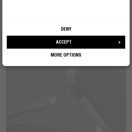
de knoop. Dankzij de meegeleverde kabelbinder blijft
alles netjes, ook als jij dat even niet bent.
DENY
ACCEPT
MORE OPTIONS