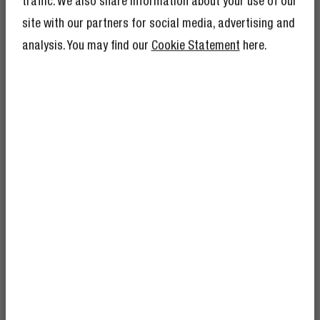
traffic. We also share information about your use of our
Ja, de kabel is sterk – maar ook nog eens een echte
site with our partners for social media, advertising and
eyecatcher. De gevlochten afwerking maakt ‘m extra
analysis. You may find our
Cookie Statement
here.
stevig en geeft je kabel die kleurrijke finishing touch.
KRIJG 10% KORTING
KRIJG 10% KORTING
OP JE VOLGENDE
OP JE VOLGENDE
BESTELLING!
BESTELLING!
En alsof 10% korting nog niet genoeg is,
En alsof 10% korting nog niet genoeg is,
betekent lid worden van The Rebel Club ook
betekent lid worden van The Rebel Club ook
mega veel andere voordelen.
Lees hier meer
.
mega veel andere voordelen.
Lees hier meer
.