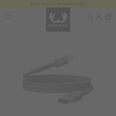
Gratis Hand Fan bij elke bestelling
0