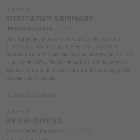
PETITE ENCEINTE SURPRENANTE
URDAN84 (Amazon.fr)
-
6 jan 2025
Choisit grâce au comparatif de la revue Que Choisir. Note de
11,1/20 équivalente à la Sony Ult Field 1 ou à la JBL Flip 5.
Supérieure à la Bose SoundLink Flex. Bien meilleure que la JBL Flip
6, moins bien notée.... Elle est compacte et le rendu sonore est
très bon. Le bouton de volume rotatif permet un réglage précis
du volume. Je le conseille.
Vertaal review naar Dutch
BIN SEHR ZUFRIEDEN.
Torsten Ewald (Amazon.de)
-
23 nov 2024