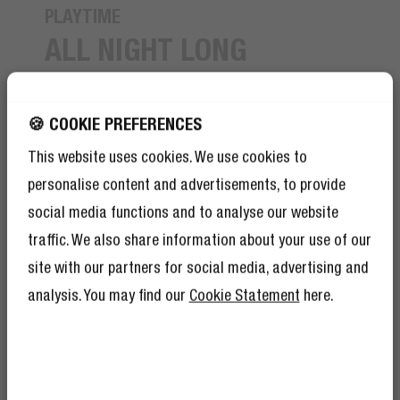
PLAYTIME
ALL NIGHT LONG
We're going to have a party, all night long! Met 24 uur
speeltijd kun je dansen tot de zon opkomt. Check de
🍪 COOKIE PREFERENCES
LED-indicator bovenop de speaker om de batterijstatus
This website uses cookies. We use cookies to
in de gaten te houden. Tijd om je Bold M2 speaker op
te laden? In slechts 3 uur is hij volledig opgeladen en
personalise content and advertisements, to provide
ben je klaar om verder te gaan!
social media functions and to analyse our website
traffic. We also share information about your use of our
site with our partners for social media, advertising and
analysis. You may find our
Cookie Statement
here.