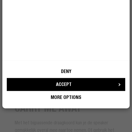
DENY
ACCEPT
CARRYING CORD
MORE OPTIONS
CARRY ME AWAY
Met het bijpassende draagkoord kun je de speaker
gemakkelijk overal mee naartoe nemen. Of gebruik het