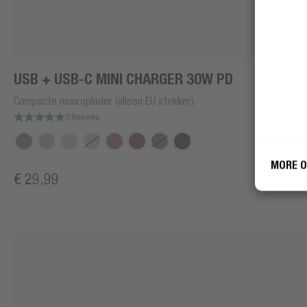
USB + USB-C MINI CHARGER 30W PD
Fres
gebr
Compacte muuroplader (alleen EU stekker)
3 Reviews
MORE O
€ 29,99