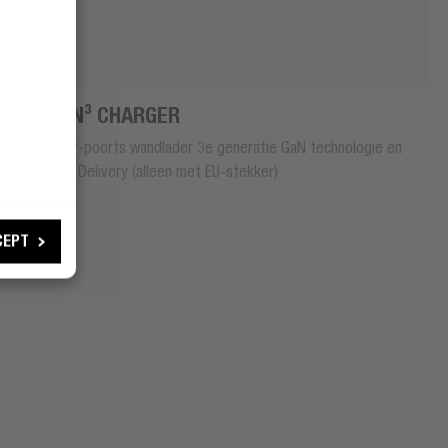
30W GAN³ CHARGER
Compacte 2-poorts wandlader 3e generatie GaN technologie en
30W Power Delivery (alleen met EU-stekker)
CEPT
€ 19,99