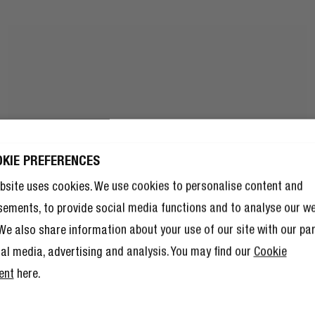
OKIE PREFERENCES
JG 10% KORTING
JE VOLGENDE
bsite uses cookies. We use cookies to personalise content and
TELLING!
sements, to provide social media functions and to analyse our w
10% korting nog niet genoeg is,
. We also share information about your use of our site with our pa
 lid worden van The Rebel Club ook
l andere voordelen.
Lees hier meer
.
ial media, advertising and analysis. You may find our
Cookie
ent
here.