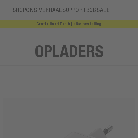
SHOP
ONS VERHAAL
SUPPORT
B2B
SALE
Gratis Hand Fan bij elke bestelling
Ons verhaal
OPLADERS