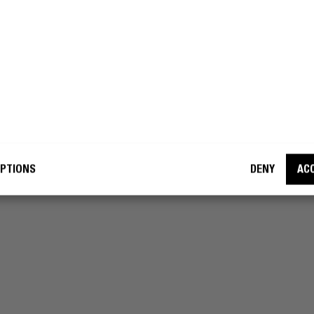
USB-C MINI CHARGER 20W PD
h ’n Rebel mag mijn e-mailadres
uiken voor marketingdoeleinden
Compacte muuroplader (alleen EU stekker)
2 Reviews
WORD EEN REBEL
PTIONS
DENY
AC
€ 22,99