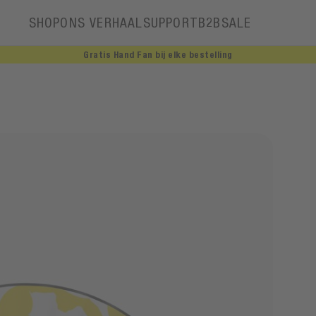
SHOP
ONS VERHAAL
SUPPORT
B2B
SALE
Gratis Hand Fan bij elke bestelling
Ons verhaal