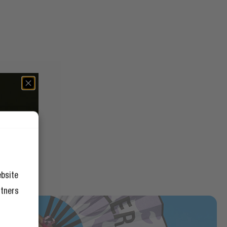
ebsite
rtners