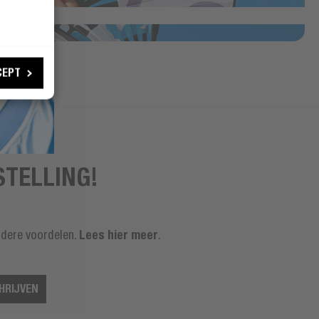
CEPT
STELLING!
Lees hier meer
ndere voordelen.
.
HRIJVEN