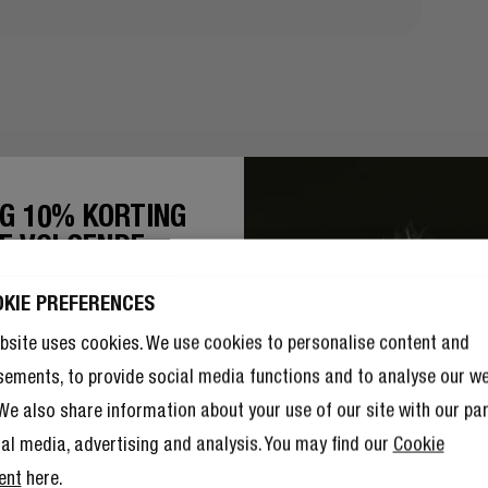
26.
JG 10% KORTING
ing, zolang de voorraad strekt.
JE VOLGENDE
duct toe aan je winkelmandje.
TELLING!
 aan je winkelmandje.
OKIE PREFERENCES
10% korting nog niet genoeg is,
enen.
 lid worden van The Rebel Club ook
l andere voordelen.
Lees hier meer
.
bsite uses cookies. We use cookies to personalise content and
sements, to provide social media functions and to analyse our w
. We also share information about your use of our site with our pa
ial media, advertising and analysis. You may find our
Cookie
ent
here.