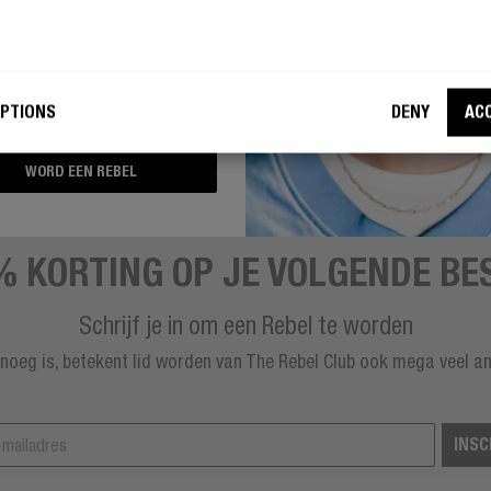
h ’n Rebel mag mijn e-mailadres
uiken voor marketingdoeleinden
PTIONS
DENY
AC
WORD EEN REBEL
% KORTING OP JE VOLGENDE BE
Schrijf je in om een Rebel te worden
enoeg is, betekent lid worden van The Rebel Club ook mega veel a
INSC