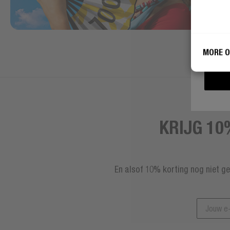
Fres
gebr
MORE O
KRIJG 10
En alsof 10% korting nog niet g