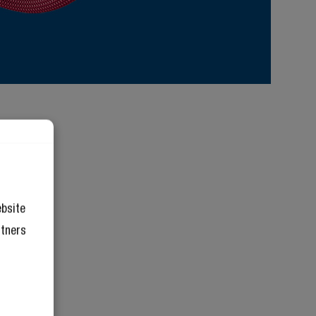
ebsite
rtners