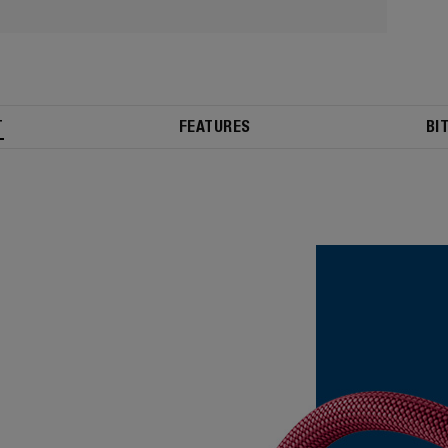
T
FEATURES
BI