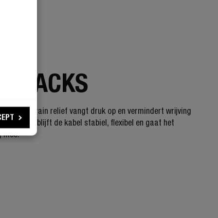
 STRONG
 CRACKS
uigbare strain relief vangt druk op en vermindert wrijving
CEPT
nnector. Zo blijft de kabel stabiel, flexibel en gaat het
g mee.