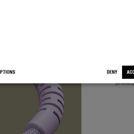
SUPER
NO
De 360° b
PTIONS
DENY
AC
bij de co
jarenlan