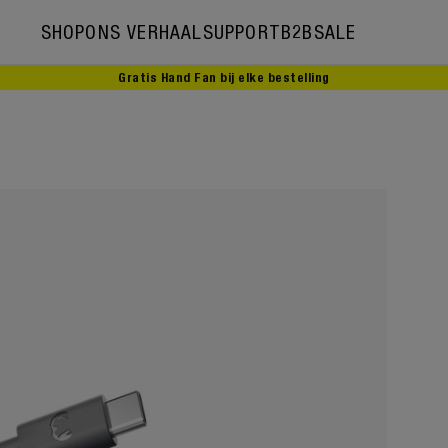
SHOP
ONS VERHAAL
SUPPORT
B2B
SALE
Gratis Hand Fan bij elke bestelling
Ons verhaal