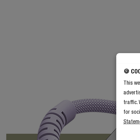
🍪 CO
This we
adverti
traffic
for soc
Statem