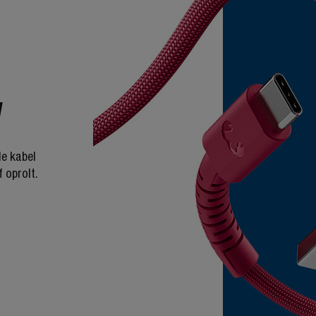
W
de kabel
f oprolt.