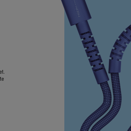
et.
te