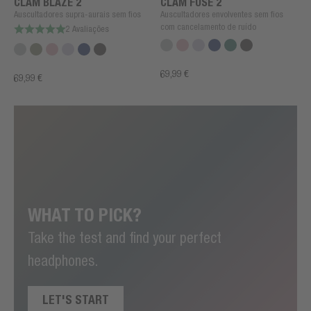
CLAM BLAZE 2
CLAM FUSE 2
Auscultadores supra-aurais sem fios
Auscultadores envolventes sem fios
com cancelamento de ruído
2 Avaliações
69,99 €
69,99 €
WHAT TO PICK?
Take the test and find your perfect
headphones.
LET'S START