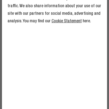
traffic. We also share information about your use of our
site with our partners for social media, advertising and
FONES DE OUVIDO INTRA-AURICULARES
analysis. You may find our
Cookie Statement
here.
RECEBE 10% DE
DESCONTO NA TUA
PRÓXIMO ENCOMENDA!
E como 10% de desconto não é suficiente, a
tua inscrição ao The Rebel Club vem com
muitas outras vantagens.
Dá uma olhada
aqui
.
COMO CONECTO MEUS FONES DE OUVIDO
OU FONES DE OUVIDO À MINHA TV?
Quer assistir à sua série ou filme favorito sem incomodar
os outros? Então, conectar seus fones de ouvido ou fones