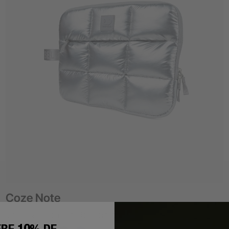
Coze Note
Capa para computador portátil
BE 10% DE