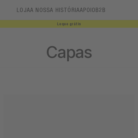
LOJA
A NOSSA HISTÓRIA
APOIO
B2B
Leque grátis
A nossa história
Embaixadores
Capas