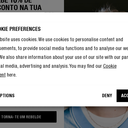
CONTO NA TUA
XIMO ENCOMENDA!
49,99 €
0% de desconto não é suficiente, a
rição ao The Rebel Club vem com
OKIE PREFERENCES
utras vantagens.
Dá uma olhada
bsite uses cookies. We use cookies to personalise content and
sements, to provide social media functions and to analyse our w
. We also share information about your use of our site with our pa
ial media, advertising and analysis. You may find our
Cookie
ent
here.
DE DESCONTO NA TUA PRÓXIM
PTIONS
DENY
AC
to que a Fresh 'n Rebel utilize o
e-mail para efeitos de marketing.
Inscreve-te para te tornares um Rebelde
iciente, a tua inscrição ao The Rebel Club vem com muitas outr
TORNA-TE UM REBELDE