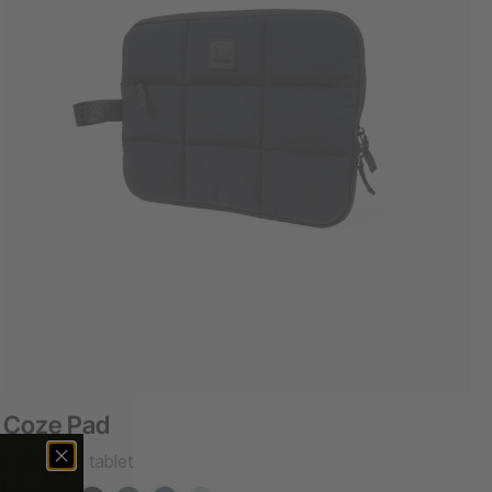
Coze Pad
Capa para tablet