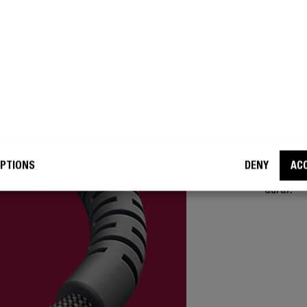
SUPER
SE
O alívio
PTIONS
DENY
AC
fricção n
durar.