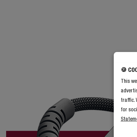
🍪 CO
This we
adverti
traffic
for soc
Statem