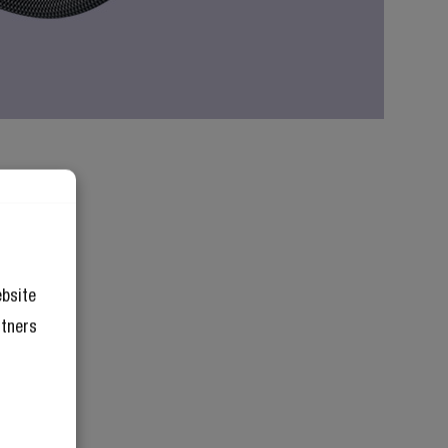
ebsite
rtners