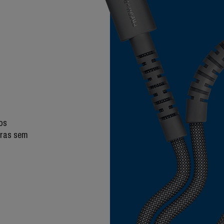
os
bras sem