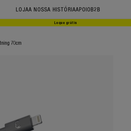
LOJA
A NOSSA HISTÓRIA
APOIO
B2B
Leque grátis
A nossa história
tning 70cm