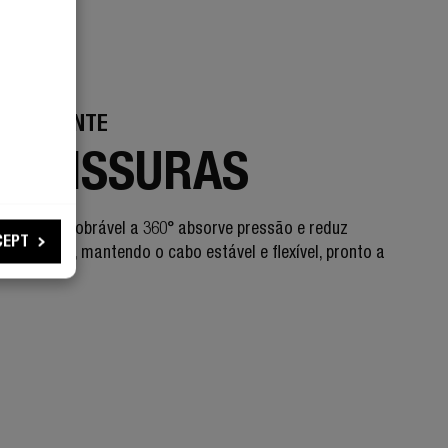
RESISTENTE
M FISSURAS
 de tensão dobrável a 360° absorve pressão e reduz
CEPT
o conector, mantendo o cabo estável e flexível, pronto a