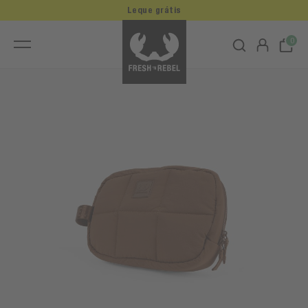
Leque grátis
0