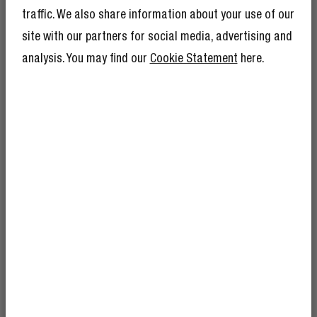
traffic. We also share information about your use of our
dia
site with our partners for social media, advertising and
analysis. You may find our
Cookie Statement
here.
Os modelos com acabamento mate são
RECEBE 10% DE
produzidos com material reciclado e são
DESCONTO NA TUA
resistentes a salpicos. O que mantém os
PRÓXIMO ENCOMENDA!
seus essenciais protegidos de salpicos
acidentais.
E como 10% de desconto não é suficiente, a
tua inscrição ao The Rebel Club vem com
muitas outras vantagens.
Dá uma olhada
aqui
.