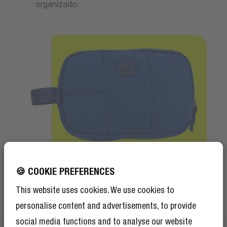
organizado.
🍪 COOKIE PREFERENCES
Somente fosco
This website uses cookies. We use cookies to
Resistente a salpicos
personalise content and advertisements, to provide
Feita para o dia a
social media functions and to analyse our website