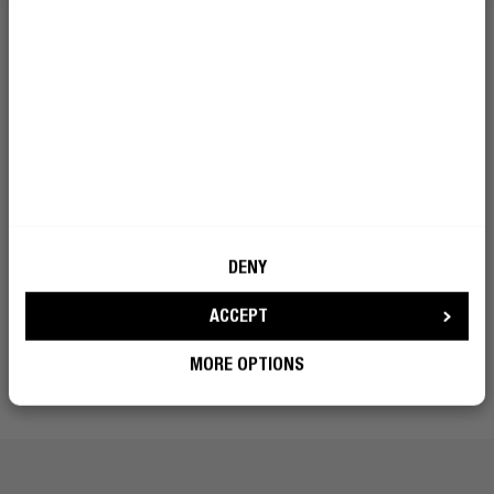
VELOCIDADE
Utiliza os Powerbanks para carregar rapidamente os
teus dispositivos quando estiveres em movimento ou
demasiado longe de uma tomada de parede. O próprio
Powerbank também é carregado rapidamente e está
pronto para operar antes que te apercebas. Consulta a
tabela abaixo para ficares a conhecer todos os
detalhes do tempo de carregamento.
DENY
ACCEPT
MORE OPTIONS