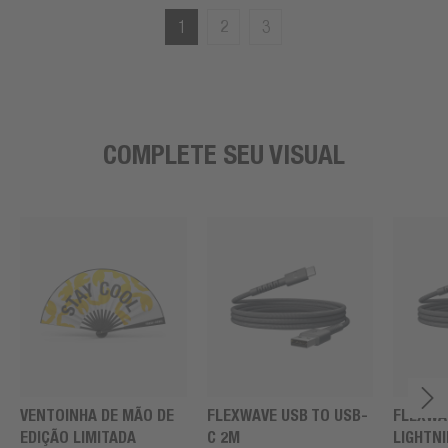
1
2
3
COMPLETE SEU VISUAL
VENTOINHA DE MÃO DE
FLEXWAVE USB TO USB-
FLEXWA
EDIÇÃO LIMITADA
C 2M
LIGHTN