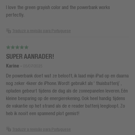
I love the green grayish color and the powerbank works
perfectly.
Traduzir a revisão para Portuguese
SUPER AANRADER!
Karine
-
05/07/2025
De powerbank doet wat ze belooft, ik laad mijn iPad op en daarna
nog zeker 4keer de iPhone. Wordt gebruikt als ‘ thuisbatterij’ ,
opladen gebeurt tijdens de dag als de zonnepanelen leveren. Eén
kleine besparing op de energierekening. Ook heel handig tijdens
de vakantie op het strand als de e reader batterij leegloopt. Zo
heb ik nooit een spannend plot gemist!
Traduzir a revisão para Portuguese