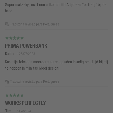
Super makkelijk, echt een uitkomst 👍🏻 Altijd een “batterij” bij de
hand
Traduzir a revisão para Portuguese
PRIMA POWERBANK
Daniël
-
28/07/2023
Kan mijn telefoon meerdere keren opladen. Handig om altijd bij mij
te hebben in mijn tas. Mooi design!
Traduzir a revisão para Portuguese
WORKS PERFECTLY
Tim
-
05/04/2024