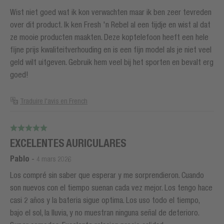
Wist niet goed wat ik kon verwachten maar ik ben zeer tevreden
over dit product. Ik ken Fresh 'n Rebel al een tijdje en wist al dat
ze mooie producten maakten. Deze koptelefoon heeft een hele
fijne prijs kwaliteitverhouding en is een fijn model als je niet veel
geld wilt uitgeven. Gebruik hem veel bij het sporten en bevalt erg
goed!
Traduire l'avis en French
EXCELENTES AURICULARES
Pablo
-
4 mars 2026
Los compré sin saber que esperar y me sorprendieron. Cuando
son nuevos con el tiempo suenan cada vez mejor. Los tengo hace
casi 2 años y la bateria sigue optima. Los uso todo el tiempo,
bajo el sol, la lluvia, y no muestran ninguna señal de deterioro.