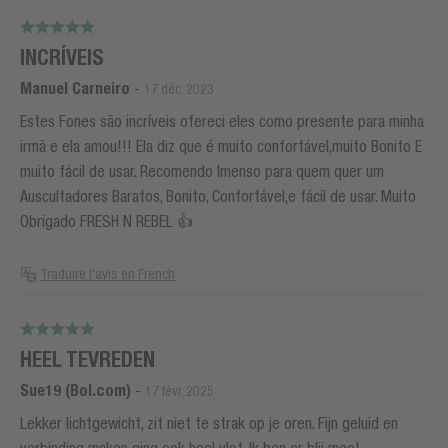
INCRÍVEIS
Manuel Carneiro
-
17 déc. 2023
Estes Fones são incríveis ofereci eles como presente para minha
irmã e ela amou!!! Ela diz que é muito confortável,muito Bonito E
muito fácil de usar. Recomendo Imenso para quem quer um
Auscultadores Baratos, Bonito, Confortável,e fácil de usar. Muito
Obrigado FRESH N REBEL 👍
Traduire l'avis en French
HEEL TEVREDEN
Sue19 (Bol.com)
-
17 févr. 2025
Lekker lichtgewicht, zit niet te strak op je oren. Fijn geluid en
verbinding maken ging ook heel vlot. Ik ben er blij mee!