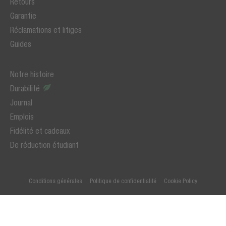
Retours
Garantie
Réclamations et litiges
Guides
Notre histoire
Durabilité
Journal
Emplois
Fidélité et cadeaux
De réduction étudiant
Conditions générales
Politique de confidentialité
Cookie Policy
© 2026 Fresh 'n Rebel