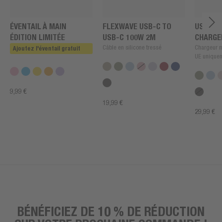
ÉVENTAIL À MAIN
FLEXWAVE USB-C TO
USB + U
ÉDITION LIMITÉE
USB-C 100W 2M
CHARGE
Câble en silicone tressé
Chargeur m
Ajoutez l'éventail gratuit
UE unique
9,99 €
19,99 €
29,99 €
BÉNÉFICIEZ DE 10 % DE RÉDUCTION