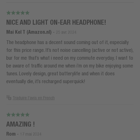
NICE AND LIGHT ON-EAR HEADPHONE!
Mai Kel T (Amazon.nl)
-
25 avr. 2024
The headphone has a decent sound coming out of it, especially
for this price range. It’s not noise cancelling (active or not active),
bur for me that’s what i need on my commute everyday. I want to
be aware of traffic around me when i’m on my bike enjoying some
tunes. Lovely design, great batterylife and when it does
eventually die, it’s recharged superquick!
Traduire l'avis en French
AMAZING !
Rom
-
17 mai 2024