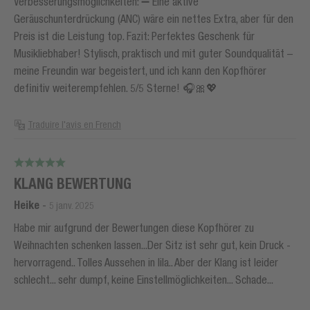
Verbesserungsmöglichkeiten: ➖ Eine aktive
Geräuschunterdrückung (ANC) wäre ein nettes Extra, aber für den
Preis ist die Leistung top. Fazit: Perfektes Geschenk für
Musikliebhaber! Stylisch, praktisch und mit guter Soundqualität –
meine Freundin war begeistert, und ich kann den Kopfhörer
definitiv weiterempfehlen. 5/5 Sterne! 🎧🎀💖
Traduire l'avis en French
KLANG BEWERTUNG
Heike
-
5 janv. 2025
Habe mir aufgrund der Bewertungen diese Kopfhörer zu
Weihnachten schenken lassen...Der Sitz ist sehr gut, kein Druck -
hervorragend.. Tolles Aussehen in lila.. Aber der Klang ist leider
schlecht... sehr dumpf, keine Einstellmöglichkeiten... Schade...