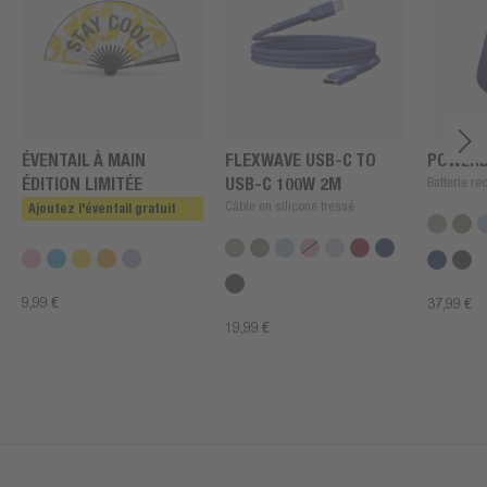
ÉVENTAIL À MAIN
FLEXWAVE USB-C TO
POWERB
ÉDITION LIMITÉE
USB-C 100W 2M
Batterie r
Câble en silicone tressé
Ajoutez l'éventail gratuit
9,99 €
37,99 €
19,99 €