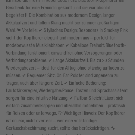
Ich habe die Fresh 'n Rebel Code Fuse Bluetooth-Kopfhörer als
Geschenk für eine Freundin gekauft, und sie war absolut
begeistert! Die Kombination aus modernem Design, langer
Akkulaufzeit und tollem Klang macht sie zu einer großartigen
Wahl. 🌟 Vorteile: ✔ Stylisches Design: Besonders in Smokey Pink
sieht der Kopfhörer elegant und modern aus – perfekt für
modebewusste Musikliebhaber. ✔ Kabellose Freiheit: Bluetooth-
Verbindung funktioniert einwandfrei, ohne Verzögerungen oder
Verbindungsprobleme. ✔ Lange Akkulaufzeit: Bis zu 30 Stunden
Wiedergabezeit – ideal für den Alltag, ohne ständig aufladen zu
müssen. ✔ Bequemer Sitz: On-Ear-Polster sind angenehm zu
tragen, auch über längere Zeit. ✔ Einfache Bedienung:
Lautstärkeregler, Wiedergabe/Pause-Tasten und Sprachassistent
sorgen für eine intuitive Nutzung. ✔ Faltbar & leicht: Lässt sich
einfach zusammenklappen und überallhin mitnehmen – praktisch
für Reisen oder unterwegs. 💡 Wichtiger Hinweis: Der Kopfhörer
ist on-ear, nicht over-ear – wer eine vollständige
Geräuschabschirmung sucht, sollte das berücksichtigen. 🔧