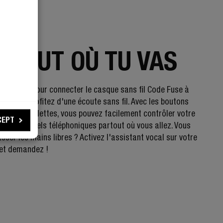
IL
RTOUT OÙ TU VAS
 Bluetooth pour connecter le casque sans fil Code Fuse à
areil et profitez d'une écoute sans fil. Avec les boutons
té des oreillettes, vous pouvez facilement contrôler votre
CEPT
ou vos appels téléphoniques partout où vous allez. Vous
sser les mains libres ? Activez l'assistant vocal sur votre
 et demandez !