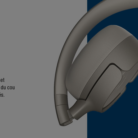
 et
r du cou
és.