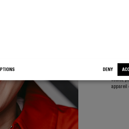
SANS F
PA
Utilisez
votre app
sur le cô
PTIONS
DENY
AC
musique 
voulez pa
appareil