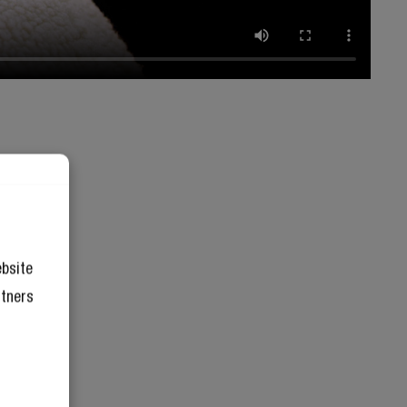
ebsite
rtners