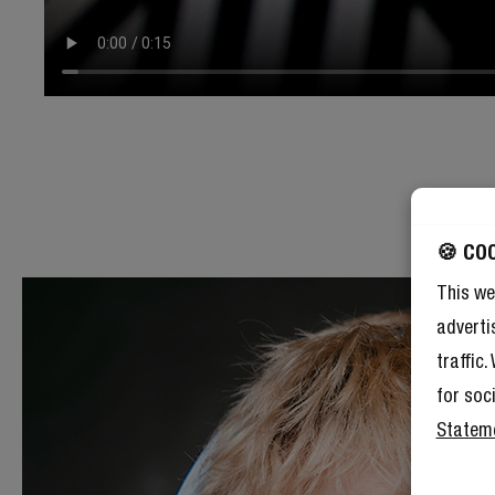
🍪 CO
This we
adverti
traffic
for soc
Statem