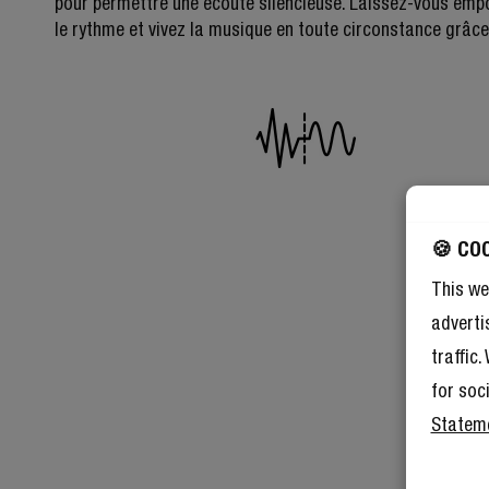
pour permettre une écoute silencieuse. Laissez-vous emp
le rythme et vivez la musique en toute circonstance grâce
🍪 CO
This we
adverti
traffic
for soc
Statem