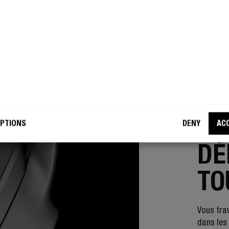
PTIONS
DENY
AC
AMBIE
DÉ
TO
Vous trav
dans les