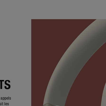
TS
 appels
it les