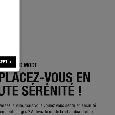
CEPT
NT SOUND MODE
PLACEZ-VOUS EN
UTE SÉRÉNITÉ !
ersez la ville, mais vous voulez vous sentir en sécurité
 embouteillages ? Activez le mode bruit ambiant et le