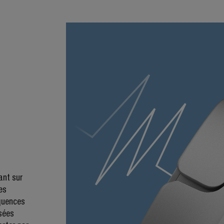
ant sur
es
équences
sées