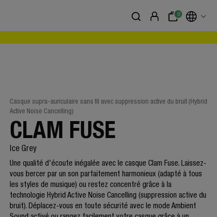
0
Casque supra-auriculaire sans fil avec suppression active du bruit (Hybrid
Active Noise Cancelling)
CLAM FUSE
Ice Grey
Une qualité d'écoute inégalée avec le casque Clam Fuse. Laissez-
vous bercer par un son parfaitement harmonieux (adapté à tous
les styles de musique) ou restez concentré grâce à la
technologie Hybrid Active Noise Cancelling (suppression active du
bruit). Déplacez-vous en toute sécurité avec le mode Ambient
Sound activé ou rangez facilement votre casque grâce à un