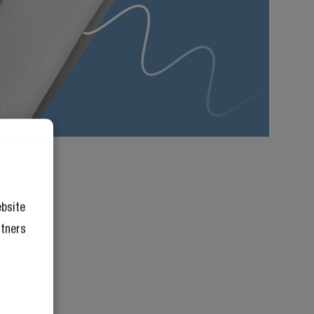
ebsite
rtners