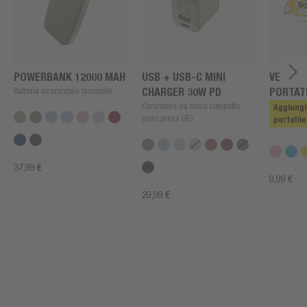
POWERBANK 12000 MAH
USB + USB-C MINI
VENTIL
Batteria ricaricabile tascabile
CHARGER 30W PD
PORTATI
Caricatore da muro compatto
LIMITAT
Aggiungi
(solo presa UE)
portatile
37,99 €
9,99 €
29,99 €