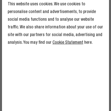
This website uses cookies. We use cookies to
personalise content and advertisements, to provide
NYLON INTRECCIATO DI TENDENZA
social media functions and to analyse our website
DIMENTICA IL
traffic. We also share information about your use of our
MONOTONO
site with our partners for social media, advertising and
analysis. You may find our
Cookie Statement
here.
Sì, è robusto - ma anche di gran stile. La finitura
intrecciata offre durabilità e un tocco di colore.
OTTIENI IL 10% DI
SCONTO SUL TUO
PROSSIMO ORDINE!
E come se il 10% di sconto non bastasse,
diventare un membro del Rebel Club
significa godere anche di tantissimi altri
vantaggi.
Trova ulteriori informazioni qui
.