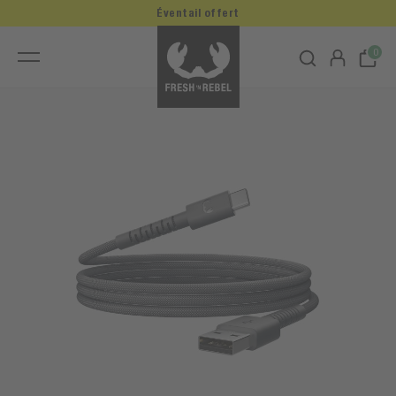
Éventail offert
0