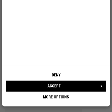
J'accepte que Fresh 'n Rebel utilise
mon adresse e-mail à des fins de
marketing.
DEVENIR UN REBELLE
SANS ENCHEVÊTREMENT
GARDEZ TOUT EN ORDRE
DENY
Que ce soit dans vos poches ou vos tiroirs de bureau,
ce câble ne s'emmêle pas. Le serre-câble inclus le
ACCEPT
maintient organisé, même quand vous ne l'êtes pas.
MORE OPTIONS